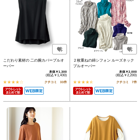
こだわり素材の 二の腕カバープルオ
２枚重ねの綿シフォン ルーズネック
ーバー
プルオーバー
本体￥1,300
本体￥2,000
(税込￥1,430)
(税込￥2,200)
クチコミ 33件
クチコミ 7件