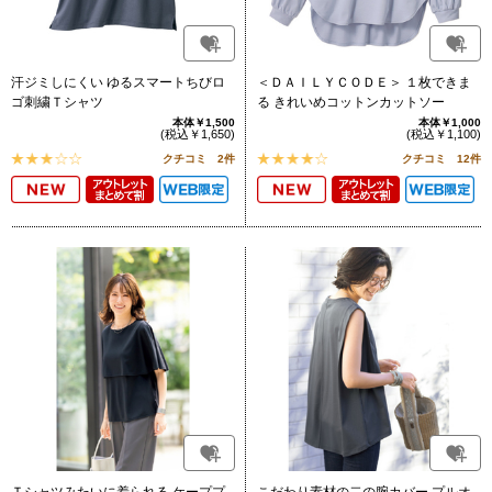
汗ジミしにくい ゆるスマートちびロ
＜ＤＡＩＬＹＣＯＤＥ＞ １枚できま
ゴ刺繍Ｔシャツ
る きれいめコットンカットソー
本体￥1,500
本体￥1,000
(税込￥1,650)
(税込￥1,100)
クチコミ 2件
クチコミ 12件