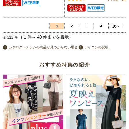
1
2
3
4
次へ
（
1
件～
40
件までを表示）
全
121
件
カタログ・チラシの商品が見つからない場合
アイコンの説明
おすすめ特集の紹介