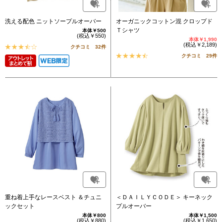
洗える配色 ニットソープルオーバー
オーガニックコットン混 クロップド
Ｔシャツ
本体￥500
(税込￥550)
本体￥1,990
(税込￥2,189)
クチコミ 32件
クチコミ 29件
重ね着上手なレースベスト ＆チュニ
＜ＤＡＩＬＹＣＯＤＥ＞ キーネック
ックセット
プルオーバー
本体￥800
本体￥1,500
(税込￥880)
(税込￥1,650)