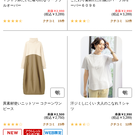
Ｔシャツみたいに着られる ケーププ
こだわり素材の二の腕カバー プルオ
ルオーバー
ーバー６０９６
本体￥2,990
本体￥2,990
(税込￥3,289)
(税込￥3,289)
クチコミ 15件
クチコミ 12件
異素材使いニットソー コクーンワン
汗ジミしにくい 大人のこなれＴシャ
ピース
ツ
本体￥2,500
本体￥2,990
(税込￥2,750)
(税込￥3,289)
クチコミ 23件
クチコミ 12件