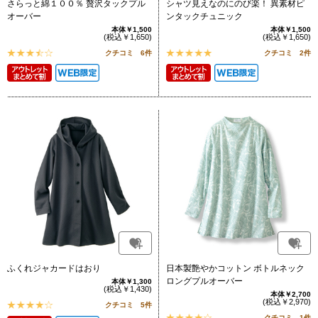
さらっと綿１００％ 贅沢タックプル
シャツ見えなのにのび楽！ 異素材ピ
オーバー
ンタックチュニック
本体￥1,500
本体￥1,500
(税込￥1,650)
(税込￥1,650)
クチコミ 6件
クチコミ 2件
ふくれジャカードはおり
日本製艶やかコットン ボトルネック
ロングプルオーバー
本体￥1,300
(税込￥1,430)
本体￥2,700
(税込￥2,970)
クチコミ 5件
クチコミ 1件