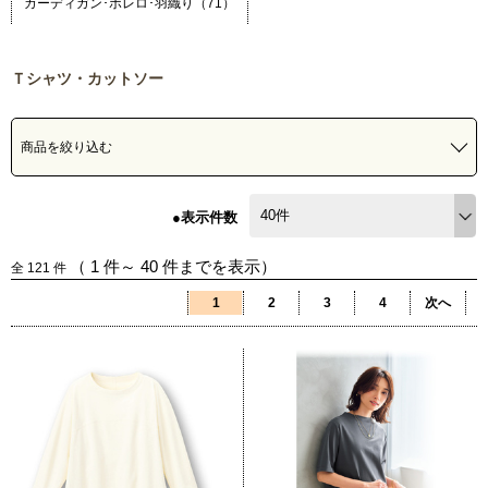
カーディガン･ボレロ･羽織り（71）
Ｔシャツ・カットソー
商品を絞り込む
●表示件数
（
1
件～
40
件までを表示）
全
121
件
1
2
3
4
次へ