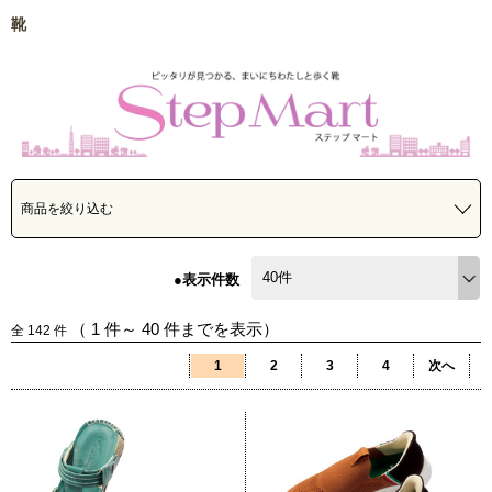
靴
商品を絞り込む
●表示件数
（
1
件～
40
件までを表示）
全
142
件
1
2
3
4
次へ