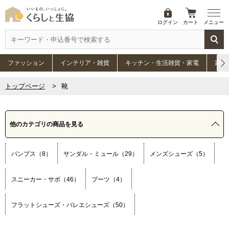
ログイン
カート
メニュー
ファッション
インテリア・雑貨
キッチン・生活雑貨・家電
家具
トップページ
靴
他のカテゴリの商品を見る
パンプス（8）
サンダル・ミュール（29）
メンズシューズ（5）
スニーカー・サボ（46）
ブーツ（4）
フラットシューズ・バレエシューズ（50）