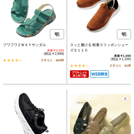
フワフワ２ＷＡＹサンダル
スッと履ける 軽量スリッポンシュー
ズＳ１１０
本体￥2,590
(税込￥2,849)
本体￥1,000
(税込￥1,100)
クチコミ 469件
クチコミ 62件