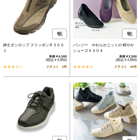
紳士ダンロップ スリッポンＲ３００
パンジー やわらかニットの 軽やか
１
シューズ４３０４
本体￥4,500
本体￥3,500
(税込￥4,950)
(税込￥3,850)
クチコミ 4件
クチコミ 49件