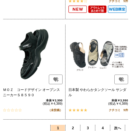
クチコミ 5件
ＭＯＺ コードデザイン オープンス
日本製 やわらかタンクソール サンダ
ニーカーＳ８５９０
ル
本体￥3,990
本体￥3,990
(税込￥4,389)
(税込￥4,389)
（未投稿）
クチコミ 9件
1
2
3
4
次へ