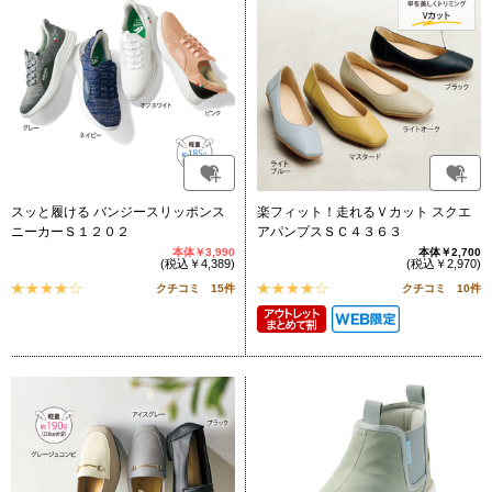
スッと履ける バンジースリッポンス
楽フィット！走れるＶカット スクエ
ニーカーＳ１２０２
アパンプスＳＣ４３６３
本体￥3,990
本体￥2,700
(税込￥4,389)
(税込￥2,970)
クチコミ 15件
クチコミ 10件