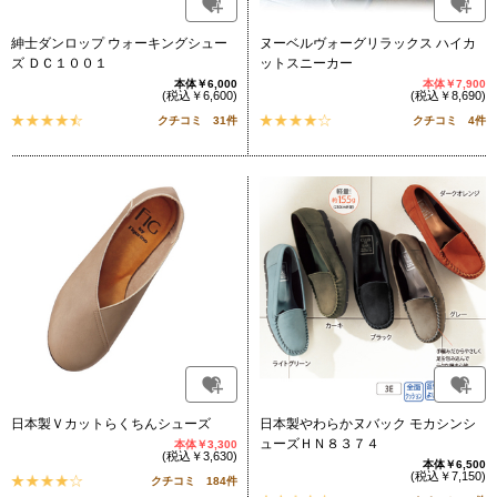
紳士ダンロップ ウォーキングシュー
ヌーベルヴォーグリラックス ハイカ
ズ ＤＣ１００１
ットスニーカー
本体￥6,000
本体￥7,900
(税込￥6,600)
(税込￥8,690)
クチコミ 31件
クチコミ 4件
日本製Ｖカットらくちんシューズ
日本製やわらかヌバック モカシンシ
ューズＨＮ８３７４
本体￥3,300
(税込￥3,630)
本体￥6,500
(税込￥7,150)
クチコミ 184件