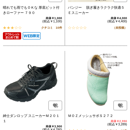
晴れでも雨でもＯＫな 厚底ビット付
パンジー 脱ぎ履きラクラク快適５
きローファー ７９０
Ｅスニーカー
本体￥1,000
本体￥4,000
(税込￥1,100)
(税込￥4,400)
クチコミ 10件
（未投稿）
紳士ダンロップ スニーカーＭ２０１
ＭＯＺメッシュサボＳ２７２
１
本体￥2,990
(税込￥3,289)
本体￥3,900
(税込￥4,290)