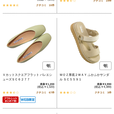
クチコミ 19件
クチコミ 10件
Ｖカットスクエアフラット バレエシ
ＭＯＺ厚底２ＷＡＹ ふかふかサンダ
ューズＳＣ６２７７
ル ＳＣ５５９１
本体￥1,200
本体￥3,990
(税込￥1,320)
(税込￥4,389)
クチコミ 67件
クチコミ 3件