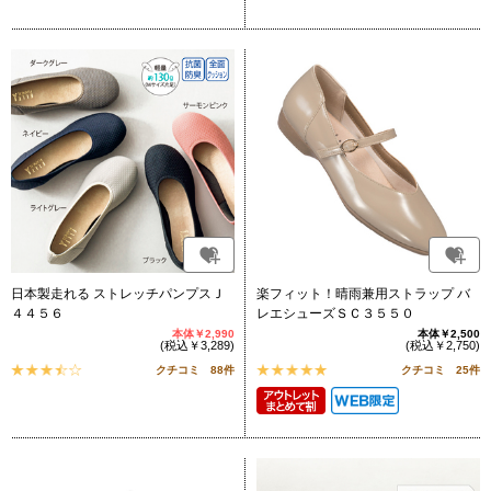
日本製走れる ストレッチパンプスＪ
楽フィット！晴雨兼用ストラップ バ
４４５６
レエシューズＳＣ３５５０
本体￥2,990
本体￥2,500
(税込￥3,289)
(税込￥2,750)
クチコミ 88件
クチコミ 25件