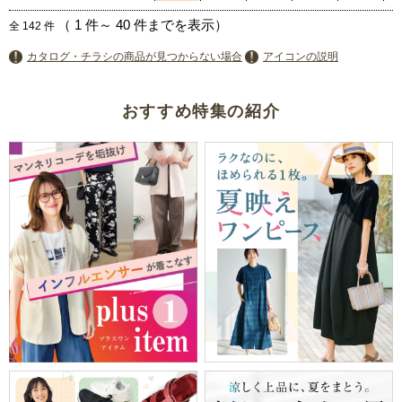
（
1
件～
40
件までを表示）
全
142
件
カタログ・チラシの商品が見つからない場合
アイコンの説明
おすすめ特集の紹介