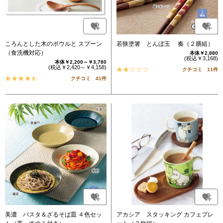
ころんとした木のボウルと スプーン
若狭塗箸 とんぼ玉 奏（２膳組）
（食洗機対応）
本体￥2,880
(税込￥3,168)
本体￥2,200～￥3,780
(税込￥2,420～￥4,158)
クチコミ 11件
クチコミ 41件
美濃 パスタ＆ざるそば皿 ４色セッ
アカシア スタッキング カフェプレ