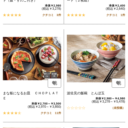
ト（蓋・すのこ付き）
ート（２枚組）
本体￥2,980
本体￥2,400
(税込￥3,278)
(税込￥2,640)
クチコミ 3件
クチコミ 1件
まな板になるお皿 ＣＨＯＰＬＡＴ
波佐見の飯碗 とんぼ玉
Ｅ
本体￥2,980～￥4,980
(税込￥3,278～￥5,478)
本体￥2,700～￥3,500
(税込￥2,970～￥3,850)
（未投稿）
クチコミ 11件