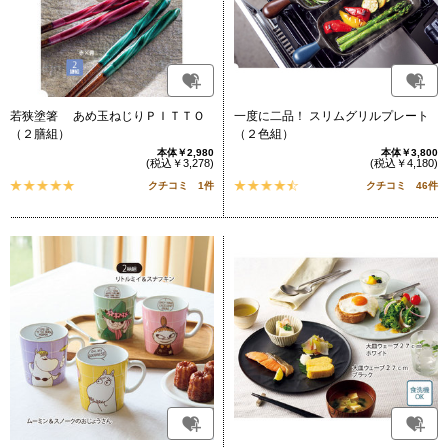
若狭塗箸 あめ玉ねじりＰＩＴＴＯ
一度に二品！ スリムグリルプレート
（２膳組）
（２色組）
本体￥2,980
本体￥3,800
(税込￥3,278)
(税込￥4,180)
クチコミ 1件
クチコミ 46件