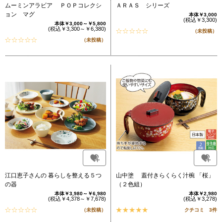
ムーミンアラビア ＰＯＰコレクシ
ＡＲＡＳ シリーズ
ョン マグ
本体￥3,000
(税込￥3,300)
本体￥3,000～￥5,800
(税込￥3,300～￥6,380)
（未投稿）
（未投稿）
江口恵子さんの 暮らしを整える５つ
山中塗 蓋付きらくらく汁椀 「桜」
の器
（２色組）
本体￥3,980～￥6,980
本体￥2,980
(税込￥4,378～￥7,678)
(税込￥3,278)
（未投稿）
クチコミ 3件