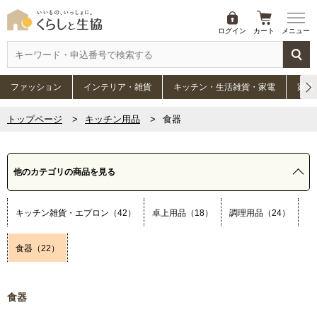
ログイン
カート
メニュー
ファッション
インテリア・雑貨
キッチン・生活雑貨・家電
家具
トップページ
キッチン用品
食器
他のカテゴリの商品を見る
キッチン雑貨・エプロン（42）
卓上用品（18）
調理用品（24）
食器（22）
食器