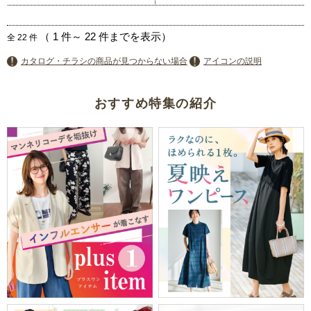
（
1
件～
22
件までを表示）
全
22
件
カタログ・チラシの商品が見つからない場合
アイコンの説明
おすすめ特集の紹介