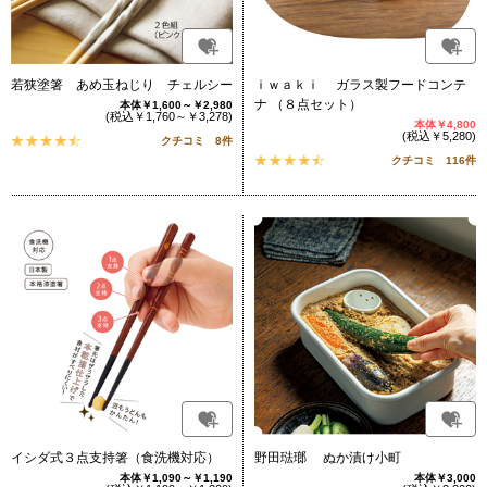
若狭塗箸 あめ玉ねじり チェルシー
ｉｗａｋｉ ガラス製フードコンテ
ナ （８点セット）
本体￥1,600～￥2,980
(税込￥1,760～￥3,278)
本体￥4,800
(税込￥5,280)
クチコミ 8件
クチコミ 116件
イシダ式３点支持箸（食洗機対応）
野田琺瑯 ぬか漬け小町
本体￥1,090～￥1,190
本体￥3,000