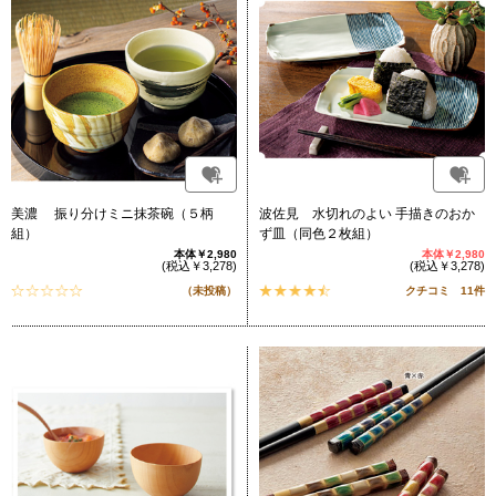
美濃 振り分けミニ抹茶碗（５柄
波佐見 水切れのよい 手描きのおか
組）
ず皿（同色２枚組）
本体￥2,980
本体￥2,980
(税込￥3,278)
(税込￥3,278)
（未投稿）
クチコミ 11件