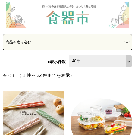
商品を絞り込む
●表示件数
（
1
件～
22
件までを表示）
全
22
件