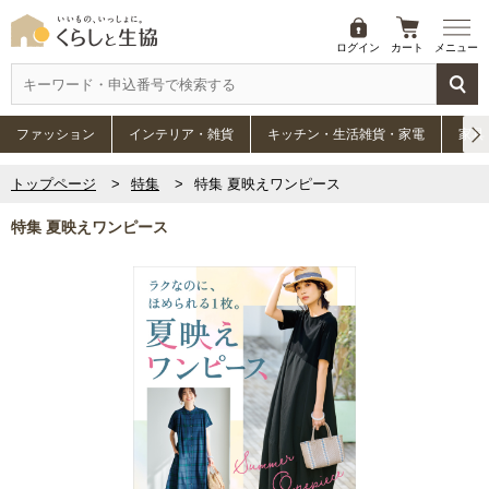
ログイン
カート
メニュー
ファッション
インテリア・雑貨
キッチン・生活雑貨・家電
家具
トップページ
特集
特集 夏映えワンピース
特集 夏映えワンピース