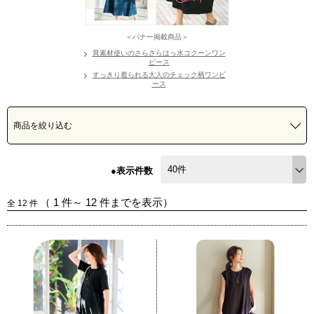
＜バナー掲載商品＞
異素材使いのさらさらはっ水コクーンワン
ピース
すっきり着られる大人のチェック柄ワンピ
ース
商品を絞り込む
●表示件数
（
1
件～
12
件までを表示）
全
12
件