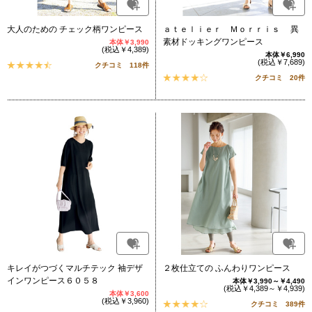
大人のための チェック柄ワンピース
ａｔｅｌｉｅｒ Ｍｏｒｒｉｓ 異
素材ドッキングワンピース
本体￥3,990
(税込￥4,389)
本体￥6,990
(税込￥7,689)
クチコミ 118件
クチコミ 20件
キレイがつづくマルチテック 袖デザ
２枚仕立ての ふんわりワンピース
インワンピース６０５８
本体￥3,990～￥4,490
(税込￥4,389～￥4,939)
本体￥3,600
(税込￥3,960)
クチコミ 389件