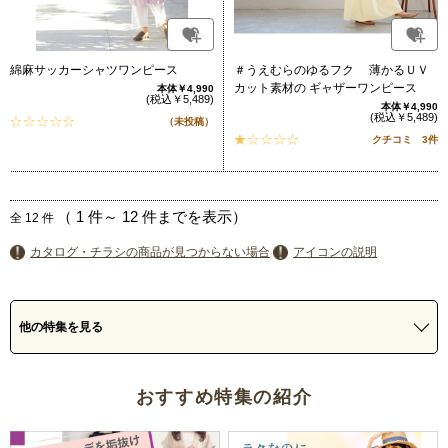
綿麻サッカーシャツワンピース
＃うえむらのゆるフク 薄かるＵＶ
カット素材の ギャザーワンピース
本体￥4,990
(税込￥5,489)
本体￥4,990
(税込￥5,489)
（未投稿）
クチコミ 3件
（
1
件～
12
件までを表示）
全
12
件
カタログ・チラシの商品が見つからない場合
アイコンの説明
他の特集を見る
おすすめ特集の紹介