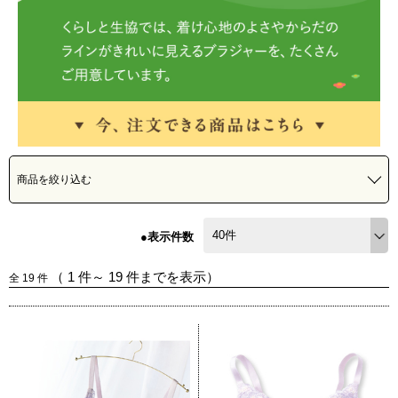
商品を絞り込む
●表示件数
（
1
件～
19
件までを表示）
全
19
件