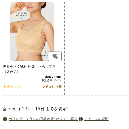
胸を小さく魅せる 楽々さらしブラ
（２色組）
本体￥5,980
(税込￥6,578)
クチコミ 6件
（
1
件～
19
件までを表示）
全
19
件
カタログ・チラシの商品が見つからない場合
アイコンの説明