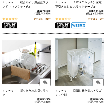
ｔｏｗｅｒ 乾きやすい風呂蓋スタ
ｔｏｗｅｒ ２ＷＡＹキッチン家電
ンド （マグネット式）
下引き出し＆ スライドテーブル
本体￥3,600
本体￥11,500
(税込￥3,960)
(税込￥12,650)
クチコミ 31件
クチコミ 3件
ｔｏｗｅｒ 折りたたみ水切りラッ
ｔｏｗｅｒ 目隠し分別ダストワゴ
ク
ン３分別
本体￥3,500
本体￥8,900
(税込￥3,850)
(税込￥9,790)