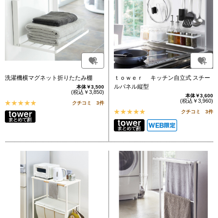
洗濯機横マグネット折りたたみ棚
ｔｏｗｅｒ キッチン自立式 スチー
ルパネル縦型
本体￥3,500
(税込￥3,850)
本体￥3,600
(税込￥3,960)
クチコミ 3件
クチコミ 3件