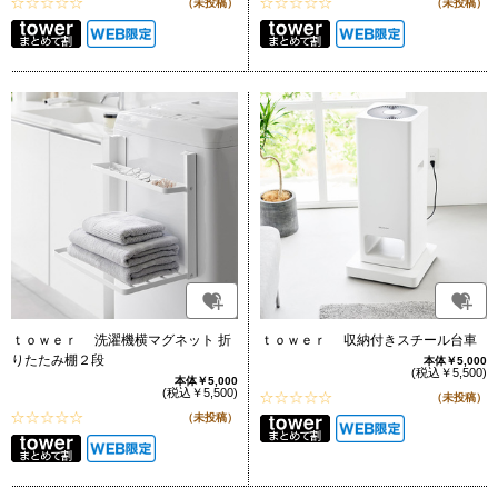
（未投稿）
（未投稿）
ｔｏｗｅｒ 洗濯機横マグネット 折
ｔｏｗｅｒ 収納付きスチール台車
りたたみ棚２段
本体￥5,000
(税込￥5,500)
本体￥5,000
(税込￥5,500)
（未投稿）
（未投稿）