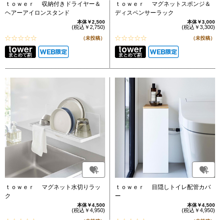
ｔｏｗｅｒ 収納付きドライヤー＆
ｔｏｗｅｒ マグネットスポンジ＆
ヘアーアイロンスタンド
ディスペンサーラック
本体￥2,500
本体￥3,000
(税込￥2,750)
(税込￥3,300)
（未投稿）
（未投稿）
ｔｏｗｅｒ マグネット水切りラッ
ｔｏｗｅｒ 目隠しトイレ配管カバ
ク
ー
本体￥4,500
本体￥4,500
(税込￥4,950)
(税込￥4,950)