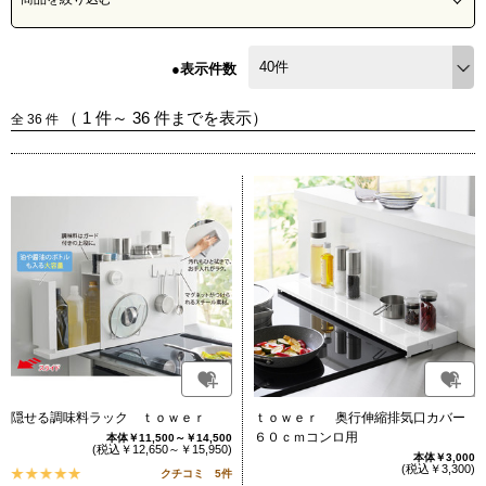
●表示件数
（
1
件～
36
件までを表示）
全
36
件
隠せる調味料ラック ｔｏｗｅｒ
ｔｏｗｅｒ 奥行伸縮排気口カバー
６０ｃｍコンロ用
本体￥11,500～￥14,500
(税込￥12,650～￥15,950)
本体￥3,000
(税込￥3,300)
クチコミ 5件