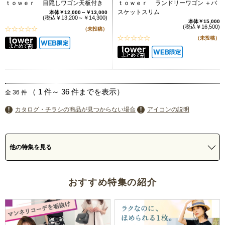
ｔｏｗｅｒ 目隠しワゴン天板付き
ｔｏｗｅｒ ランドリーワゴン ＋バ
スケットスリム
本体￥12,000～￥13,000
(税込￥13,200～￥14,300)
本体￥15,000
(税込￥16,500)
（未投稿）
（未投稿）
（
1
件～
36
件までを表示）
全
36
件
カタログ・チラシの商品が見つからない場合
アイコンの説明
他の特集を見る
おすすめ特集の紹介