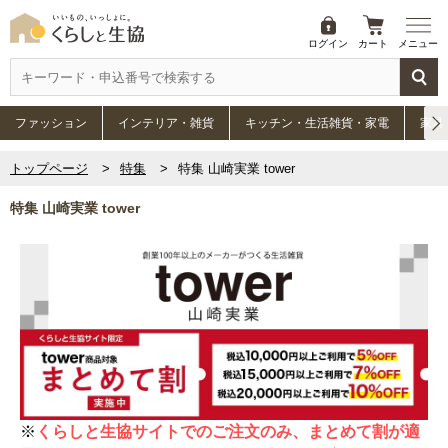
ログイン
カート
メニュー
ファッション
インテリア・雑貨
キッチン・生活雑貨・家電
家具
トップページ
特集
特集 山崎実業 tower
特集 山崎実業 tower
※
くらしと生協サイトでのご注文のみ、まとめて割が適