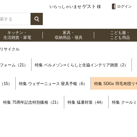
ゲスト
いらっしゃいませ
様
ログイン
キッチン・
家具・
こども服・
生活雑貨・家電
収納用品・寝具
こども用品
団リサイクル
フォーム（21）
特集 ベルメゾン×くらしと生協インテリア雑貨（2）
（15）
特集 ウェザーニュース 寝具予報（6）
特集 SDGs 羽毛布団
特集 75周年記念特別価格（21）
特集 猛暑対策（44）
特集 クール