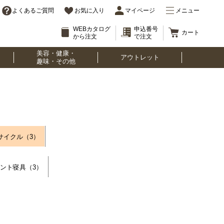
よくあるご質問
お気に入り
マイページ
メニュー
WEBカタログ
申込番号
カート
から注文
で注文
美容・健康・
アウトレット
趣味・その他
リサイクル（3）
ミント寝具（3）