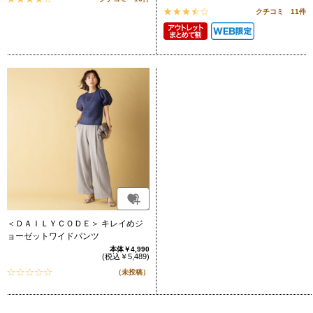
クチコミ 11件
＜ＤＡＩＬＹＣＯＤＥ＞ キレイめジ
ョーゼットワイドパンツ
本体￥4,990
(税込￥5,489)
（未投稿）