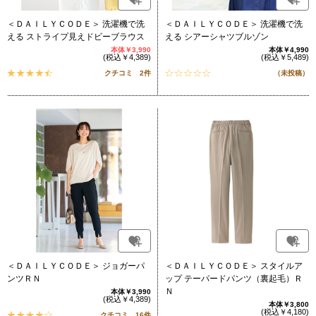
＜ＤＡＩＬＹＣＯＤＥ＞ 洗濯機で洗
＜ＤＡＩＬＹＣＯＤＥ＞ 洗濯機で洗
える ストライプ見えドビーブラウス
える シアーシャツブルゾン
本体￥3,990
本体￥4,990
(税込￥4,389)
(税込￥5,489)
クチコミ 2件
（未投稿）
＜ＤＡＩＬＹＣＯＤＥ＞ ジョガーパ
＜ＤＡＩＬＹＣＯＤＥ＞ スタイルア
ンツＲＮ
ップ テーパードパンツ（裏起毛）Ｒ
Ｎ
本体￥3,990
(税込￥4,389)
本体￥3,800
(税込￥4,180)
クチコミ 16件