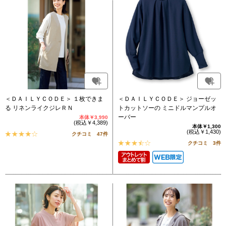
＜ＤＡＩＬＹＣＯＤＥ＞ １枚できま
＜ＤＡＩＬＹＣＯＤＥ＞ ジョーゼッ
る リネンライクジレＲＮ
トカットソーの ミニドルマンプルオ
ーバー
本体￥3,990
(税込￥4,389)
本体￥1,300
(税込￥1,430)
クチコミ 47件
クチコミ 3件