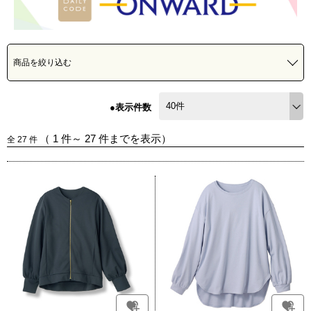
商品を絞り込む
●表示件数
（
1
件～
27
件までを表示）
全
27
件