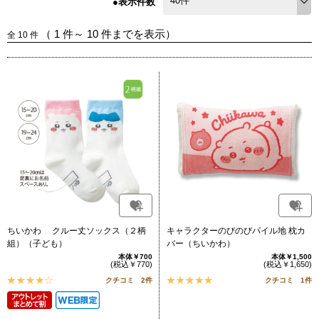
●表示件数
（
1
件～
10
件までを表示）
全
10
件
ちいかわ クルー丈ソックス（２柄
キャラクターのびのびパイル地 枕カ
組）（子ども）
バー（ちいかわ）
本体￥700
本体￥1,500
(税込￥770)
(税込￥1,650)
クチコミ 2件
クチコミ 1件