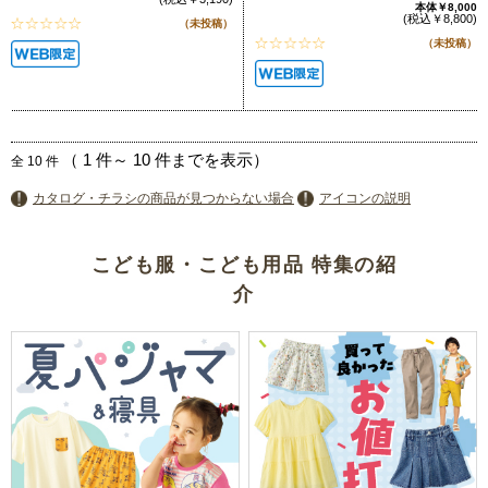
本体￥8,000
(税込￥8,800)
（未投稿）
（未投稿）
（
1
件～
10
件までを表示）
全
10
件
カタログ・チラシの商品が見つからない場合
アイコンの説明
こども服・こども用品 特集の紹
介