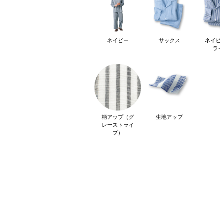
ネイビー
サックス
ネイ
ラ
柄アップ（グ
生地アップ
レーストライ
プ）