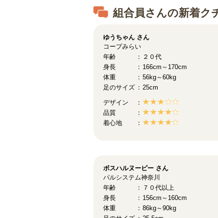
組合員さんの新着ク
ゆうちゃん
さん
コープみらい
年齢
２０代
身長
166cm～170cm
体重
56kg～60kg
足のサイズ
25cm
デザイン
品質
着心地
ボスハルヌーピー
さん
パルシステム神奈川
年齢
７０代以上
身長
156cm～160cm
体重
86kg～90kg