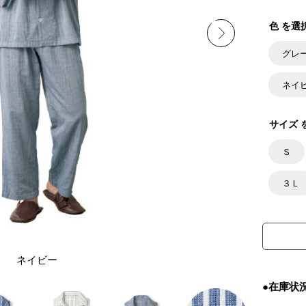
色 を選
グレ
ネイ
サイズ 
Ｓ
３Ｌ
ネイビー
●在庫状