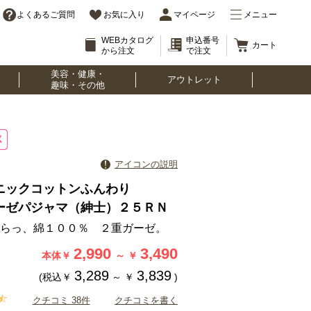
よくあるご質問
お気に入り
マイページ
メニュー
WEBカタログ
申込番号
カート
から注文
で注文
美容・健康・
アウトレット
趣味・その他
アイコンの説明
ニックコットンふんわり
ーゼパジャマ（紳士）２５ＲＮ
らっ、綿１００％ ２重ガーゼ。
2,990
3,490
本体￥
～
￥
3,289
3,839
(税込￥
～
￥
)
クチコミ 38件
クチコミを書く