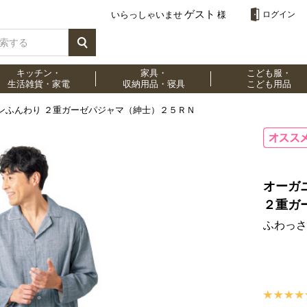
ゲスト
いらっしゃいませ
様
ログイン
キッチン・
家具・
こども服・
生活雑貨・家電
収納用品・寝具
こども用品
ンふんわり ２重ガーゼパジャマ（紳士）２５ＲＮ
オーガ
２重ガ
ふわっさ