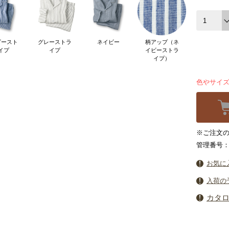
ビースト
グレーストラ
ネイビー
柄アップ（ネ
イプ
イプ
イビーストラ
イプ）
色やサイ
※ご注文の締
管理番号：5
お気に
入荷の
カタ