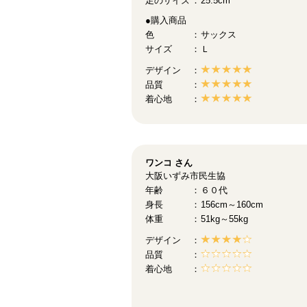
足のサイズ
25.5cm
●購入商品
色
サックス
サイズ
Ｌ
デザイン
品質
着心地
ワンコ
さん
大阪いずみ市民生協
年齢
６０代
身長
156cm～160cm
体重
51kg～55kg
デザイン
品質
着心地