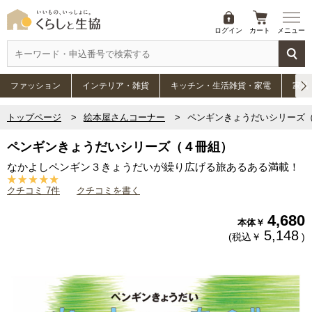
ログイン
カート
メニュー
ファッション
インテリア・雑貨
キッチン・生活雑貨・家電
家具
トップページ
絵本屋さんコーナー
ペンギンきょうだいシリーズ
ペンギンきょうだいシリーズ（４冊組）
なかよしペンギン３きょうだいが繰り広げる旅あるある満載！
クチコミ 7件
クチコミを書く
4,680
本体￥
5,148
(税込￥
)