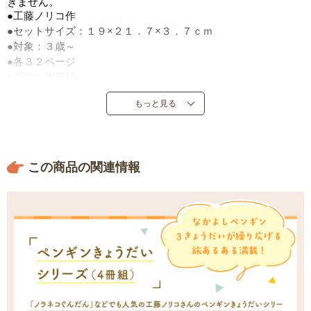
きません。
●工藤ノリコ作
●セットサイズ：１９×２１．７×３．７ｃｍ
●対象：３歳～
●各３２ページ
●ブロンズ新社
●定価：５，７２０円（税込）
もっと見る
●２００７年５月～２０１５年１月発売
●日本製
この商品の関連情報