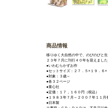
商品情報
移りゆく大自然の中で、のびのびと生
２３年７月に刊行４０年を迎えました
●いわむらかずお作
●セットサイズ：２７．５×１９．６
●対象：３歳～
●各３２ページ
●童心社
●定価：１７，１６０円（税込）
●１９８３年７月～２００７年１１月
●日本製
※書籍・ＣＤ・ＤＶＤは、不良品以外