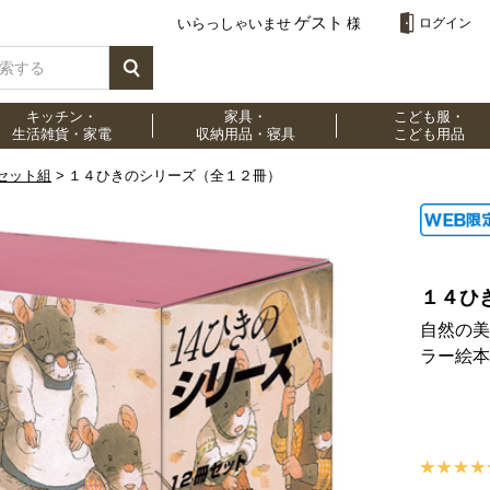
ゲスト
いらっしゃいませ
様
ログイン
キッチン・
家具・
こども服・
生活雑貨・家電
収納用品・寝具
こども用品
セット組
１４ひきのシリーズ（全１２冊）
１４ひ
自然の美
ラー絵本