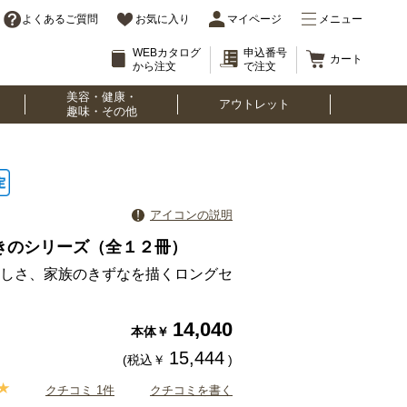
よくあるご質問
お気に入り
マイページ
メニュー
WEBカタログ
申込番号
カート
から注文
で注文
美容・健康・
アウトレット
趣味・その他
アイコンの説明
きのシリーズ（全１２冊）
しさ、家族のきずなを描くロングセ
14,040
本体￥
15,444
(税込￥
)
クチコミ 1件
クチコミを書く