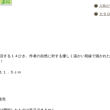
入荷の
カタ
活する１４ひき。作者の自然に対する優しく温かい視線で描かれ
！
×１１．５ｃｍ
発売
は開封したものは返品できません。