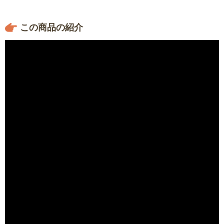
●充電時間：約４時間
●コード長：１．７５ｍ
この商品の紹介
●保証期間：１年
●吸込仕事率：３５（パワフル）・２０（強）・５（標準）Ｗ
●集塵容量：０．５（ダストバッグ）・０．３３（紙パック）
Ｌ
●基本クリーナーセット＝本体、充電アダプター、フロア・カ
ーペットノズル、ストレートパイプ（ロック付き）、サッシ
（すきま）用ノズル、ごみストッパー、紙パック１０枚、ダス
トバッグ１個、基本クリーナーセット（特別企画）＝本体、充
電アダプター、フロア・カーペットノズル、ストレートパイプ
（ロック付き）、サッシ（すきま）用ノズル、ごみストッパ
ー、紙パック４０枚、ダストバッグ１個、スタンド、ブラシ、
ホース
●製造元：（株）マキタ、スタンド＝（株）アックスヤマザキ
（意匠番号：１５９４５５９）
●中国製、スタンド＝台湾製
※紙パックは、マキタの紙パック式掃除機全機種（カプセル式
を除く）に対応します。充電池の耐用充電回数の目安は約５０
０回です。交換バッテリーは、マキタクリーナー（ＣＬ１１５