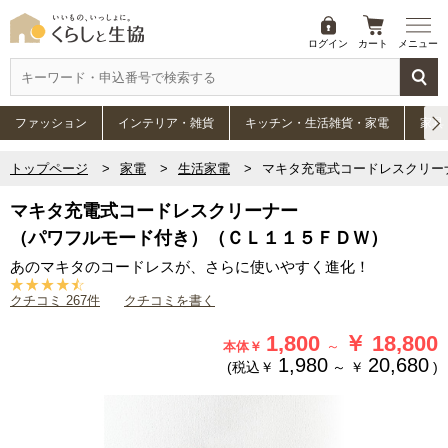
ログイン
カート
メニュー
ファッション
インテリア・雑貨
キッチン・生活雑貨・家電
家具
トップページ
家電
生活家電
マキタ充電式コードレスクリー
マキタ充電式コードレスクリーナー
（パワフルモード付き）（ＣＬ１１５ＦＤＷ）
あのマキタのコードレスが、さらに使いやすく進化！
クチコミ 267件
クチコミを書く
1,800
￥
18,800
～
本体￥
1,980
20,680
(税込￥
～
￥
)