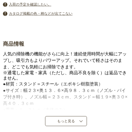
入荷の予定を確認したい。
カタログ掲載の色・柄などが出てこない
商品情報
人気の掃除機の機能がさらに向上！連続使用時間が大幅にアッ
プし、吸引力もよりパワーアップ。それでいて軽さはそのま
ま、どこでも気軽にお掃除できます。
※通電した家電・家具（ただし、商品不良を除く）は返品でき
ません。
●材質：スタンド＝スチール（エポキシ樹脂塗装）
●サイズ：幅２３×奥１３．６×高９８．３ｃｍ（ノズル・パイ
プ付き時）、ノズル幅＝２３ｃｍ、スタンド＝幅１９×奥３０×
高４０．３ｃｍ
●重量：１．３ｋｇ（本体のみ）
●消費電力：充電アダプター、出力電圧＝１３．７Ｖ
もっと見る
●連続使用時間：パワフル／約１０分、強／約１６分、標準／
約５０分