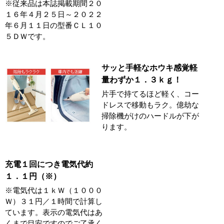
※従来品は本誌掲載期間２０
１６年４月２５日～２０２２
年６月１１日の型番ＣＬ１０
５ＤＷです。
サッと手軽なホウキ感覚軽
量わずか１．３ｋｇ！
片手で持てるほど軽く、コー
ドレスで移動もラク。億劫な
掃除機がけのハードルが下が
ります。
充電１回につき電気代約
１．１円（※）
※電気代は１ｋＷ（１０００
Ｗ）３１円／１時間で計算し
ています。表示の電気代はあ
くまで目安ですのでご了承く