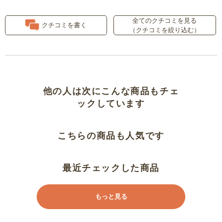
スタンド同時購入してよかったで
全てのクチコミを見る
す
クチコミを書く
（クチコミを絞り込む）
コンパクトで良い
軽いから壁、天井、換気扇など高
い位置の掃除に便利
他の人は次にこんな商品もチェ
ックしています
犬の毛がノズルに着いて吸い込ま
れない
こちらの商品も人気です
軽くて使いやすいです
最近チェックした商品
３台目です
もっと見る
軽くて吸塵力にも満足