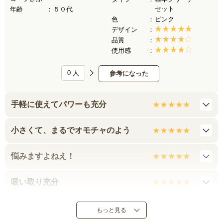
セット
年齢
５０代
色
ピンク
デザイン
品質
使用感
0
人
参考になった
手軽に使えてパワーも充分
小さくて、まるでオモチャのよう
悩みますよねえ！
吸い取り充分
カーペットなどでは滑りが悪い
もっと見る