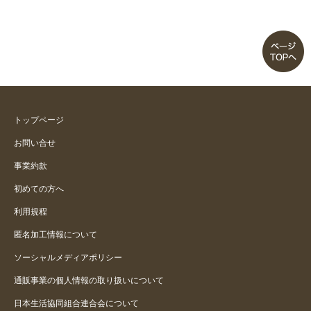
軽くて使いやすい！
パワフルモードがとても良い
軽くて使いやすい
軽くて場所を取らず操作しやすい
トップページ
お問い合せ
よく吸います。
事業約款
ノズルは使いやすくなりました
初めての方へ
利用規程
汚れなくて便利です
匿名加工情報について
ソーシャルメディアポリシー
通販事業の個人情報の取り扱いについて
日本生活協同組合連合会について