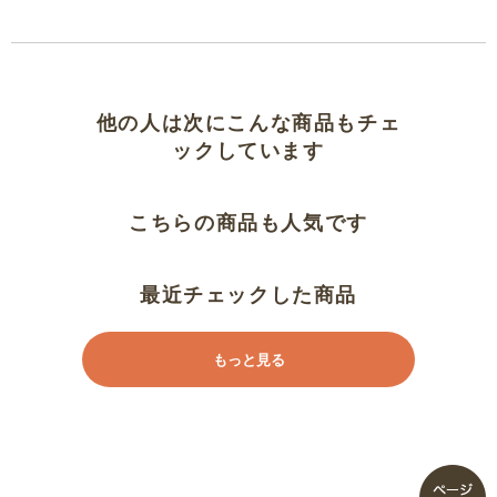
受注生産？
かわいい、でもでかい
他の人は次にこんな商品もチェ
とってもかわいいです
ックしています
モチモチ可愛い！
こちらの商品も人気です
とっても可愛い
最近チェックした商品
添い寝枕 ベル
もっと見る
娘大満足
アリエル最高
ラプンツェルとアリエルを購入し