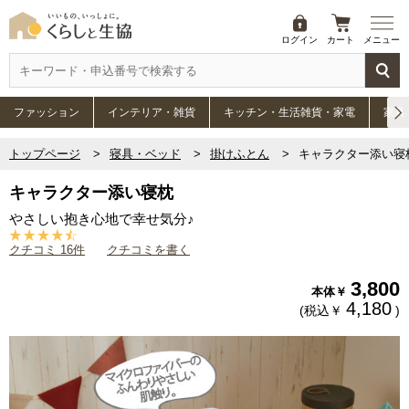
ログイン
カート
メニュー
ファッション
インテリア・雑貨
キッチン・生活雑貨・家電
家具
トップページ
寝具・ベッド
掛けふとん
キャラクター添い寝
キャラクター添い寝枕
やさしい抱き心地で幸せ気分♪
クチコミ 16件
クチコミを書く
3,800
本体￥
4,180
(税込￥
)