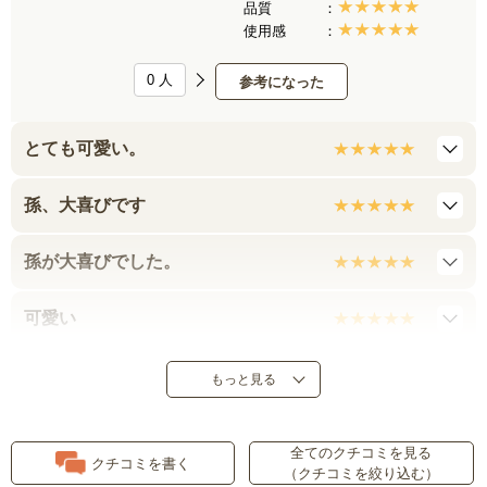
品質
使用感
0
人
参考になった
とても可愛い。
孫、大喜びです
孫が大喜びでした。
可愛い
可愛くて孫のお気に入りになりま
もっと見る
した！
全てのクチコミを見る
とにかく可愛い。
クチコミを書く
（クチコミを絞り込む）