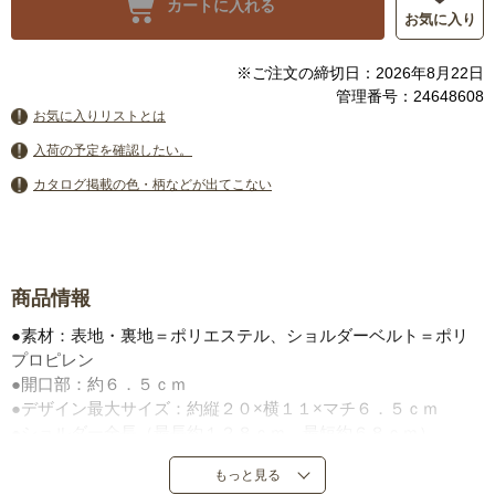
カートに入れる
お気に入り
※ご注文の締切日：2026年8月22日
管理番号：24648608
お気に入りリストとは
入荷の予定を確認したい。
カタログ掲載の色・柄などが出てこない
商品情報
●素材：表地・裏地＝ポリエステル、ショルダーベルト＝ポリ
プロピレン
●開口部：約６．５ｃｍ
●デザイン最大サイズ：約縦２０×横１１×マチ６．５ｃｍ
●ショルダー全長（最長約１２８ｃｍ、最短約６８ｃｍ）
●ファスナー付きポケットサイズ：約幅７．５×高１７ｃｍ
もっと見る
●ショルダー無段階調整可能