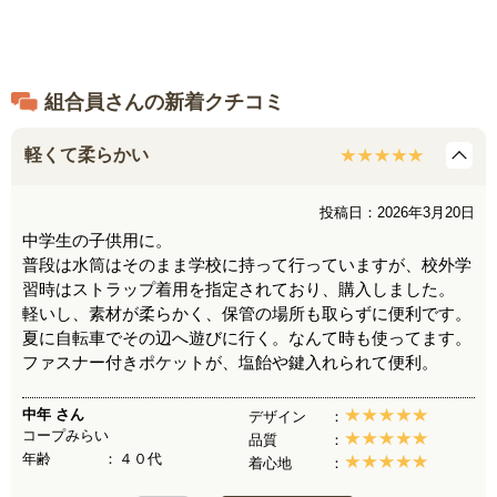
●仕様：開閉＝オープン式、ポケット＝外部にオープン式１
個・ファスナー式１個付き
●重量：約１０２ｇ
●中国製
組合員さんの新着クチコミ
※生産の都合上ロゴの色や位置は予告なく変更になる場合があ
ります。大型の生地から裁断され作られているため、１点１点
軽くて柔らかい
色・柄が異なります。防水ではありません。若干の色落ちが生
じることがあります。
投稿日：2026年3月20日
中学生の子供用に。
普段は水筒はそのまま学校に持って行っていますが、校外学
習時はストラップ着用を指定されており、購入しました。
軽いし、素材が柔らかく、保管の場所も取らずに便利です。
夏に自転車でその辺へ遊びに行く。なんて時も使ってます。
ファスナー付きポケットが、塩飴や鍵入れられて便利。
中年
さん
デザイン
コープみらい
品質
年齢
４０代
着心地