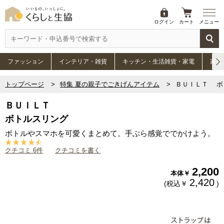
ログイン
カート
メニュー
ファッション
インテリア・雑貨
キッチン・生活雑貨・家電
家具
トップページ
特集 夏の親子でごきげんアイテム
ＢＵＩＬＴ ボ
ＢＵＩＬＴ
ボトルスリング
ボトルやスマホを可愛くまとめて。手ぶら感覚ででかけよう。
クチコミ 6件
クチコミを書く
2,200
本体￥
2,420
(税込￥
)