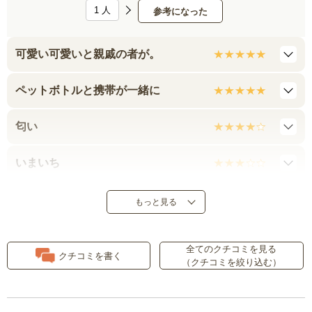
1
人
参考になった
可愛い可愛いと親戚の者が。
ペットボトルと携帯が一緒に
匂い
いまいち
またまだ使っていませんがデザイ
もっと見る
ンが気に入っています
全てのクチコミを見る
クチコミを書く
（クチコミを絞り込む）