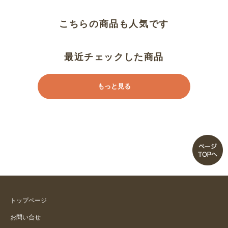
ワイドシルエット？
こちらの商品も人気です
真心欲しい
形が綺麗
最近チェックした商品
リピしてます。
もっと見る
やわらかい
裾が記載の寸法より細い
ワイドというよりストレート
はきごごちはいいです
トップページ
春夏向き
お問い合せ