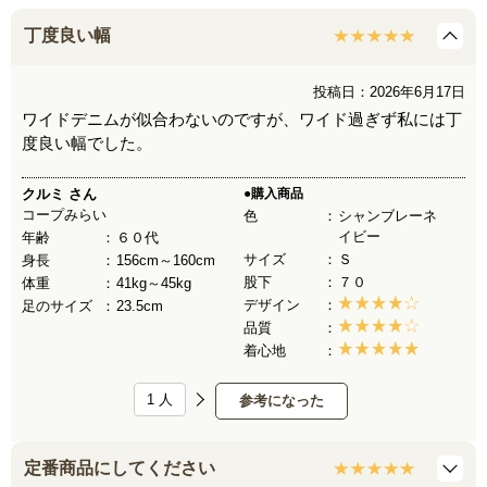
丁度良い幅
投稿日：2026年6月17日
ワイドデニムが似合わないのですが、ワイド過ぎず私には丁
度良い幅でした。
クルミ
さん
●購入商品
コープみらい
色
シャンブレーネ
イビー
年齢
６０代
サイズ
Ｓ
身長
156cm～160cm
股下
７０
体重
41kg～45kg
デザイン
足のサイズ
23.5cm
品質
着心地
1
人
参考になった
定番商品にしてください