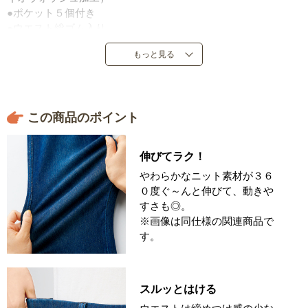
●ポケット５個付き
●ウエスト総ゴム入り
●中国製
もっと見る
※バイオウォッシュ加工のため、商品により仕上がり寸法・色
の出方が異なります。
この商品のポイント
伸びてラク！
やわらかなニット素材が３６
０度ぐ～んと伸びて、動きや
すさも◎。
※画像は同仕様の関連商品で
す。
スルッとはける