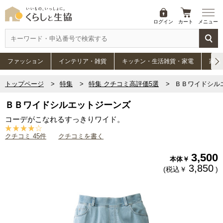
ログイン
カート
メニュー
ファッション
インテリア・雑貨
キッチン・生活雑貨・家電
家具
トップページ
特集
特集 クチコミ高評価5選
ＢＢワイドシル
ＢＢワイドシルエットジーンズ
コーデがこなれるすっきりワイド。
クチコミ 45件
クチコミを書く
3,500
本体￥
3,850
(税込￥
)