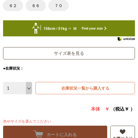
６２
６６
７０
158cm / 51kg
Ｍ
Find your size
サイズ表を見る
●在庫状況：
在庫状況一覧から購入する
本体 ￥
（税込￥
）
色やサイズを選んでください
カートに入れる