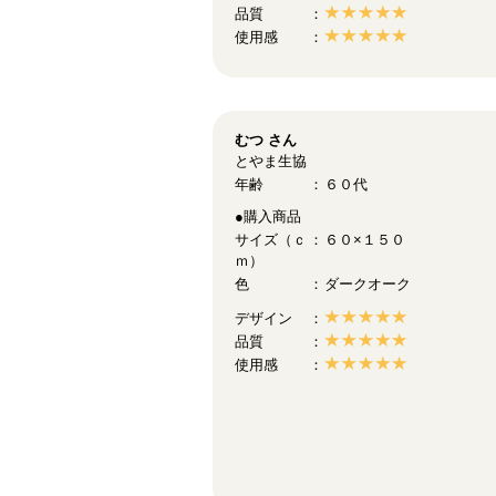
品質
使用感
むつ
さん
とやま生協
年齢
６０代
●購入商品
サイズ（ｃ
６０×１５０
ｍ）
色
ダークオーク
デザイン
品質
使用感