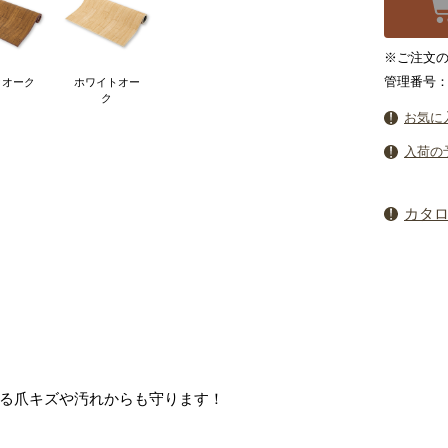
※ご注文の
管理番号：2
クオーク
ホワイトオー
ク
お気に
入荷の
カタ
る爪キズや汚れからも守ります！