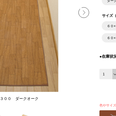
ダー
サイズ（
６０
６０
●在庫状
×３００ ダークオーク
色やサイ