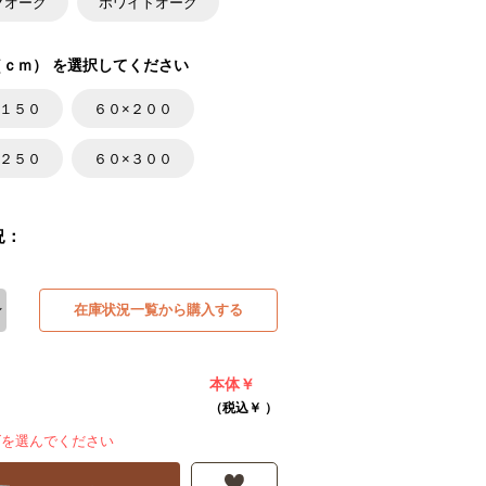
クオーク
ホワイトオーク
ｃｍ） を選択してください
×１５０
６０×２００
×２５０
６０×３００
況：
在庫状況一覧から購入する
本体￥
（税込￥
）
ズを選んでください