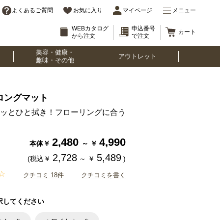
よくあるご質問
お気に入り
マイページ
メニュー
WEBカタログ
申込番号
カート
から注文
で注文
美容・健康・
アウトレット
趣味・その他
ロングマット
ッとひと拭き！フローリングに合う
2,480
4,990
本体￥
～
￥
2,728
5,489
(税込￥
～
￥
)
クチコミ 18件
クチコミを書く
択してください