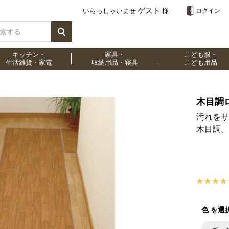
ゲスト
いらっしゃいませ
様
ログイン
キッチン・
家具・
こども服・
生活雑貨・家電
収納用品・寝具
こども用品
木目調
汚れをサ
木目調。
色 を選