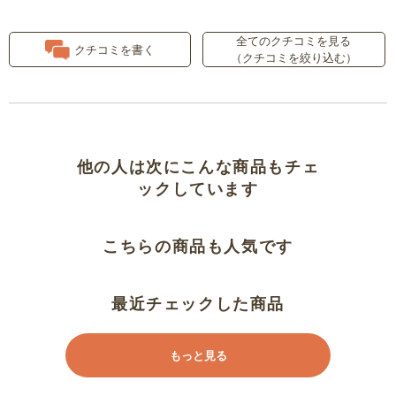
全てのクチコミを見る
重宝してます。
クチコミを書く
（クチコミを絞り込む）
８８歳一人暮らしのの母が大喜び
歩いてもズレない
他の人は次にこんな商品もチェ
市松模様になりしっかり貼れる
ックしています
使いやすい
こちらの商品も人気です
畳でもピタッと敷き詰められる
最近チェックした商品
リピート
もっと見る
再購入です