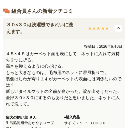
組合員さんの新着クチコミ
３０×３０は洗濯機できれいに洗
えます。
投稿日：2026年6月8日
４５×４５はカーペット面を表にして、ネットに入れて気持
ち２つに折る。
高さを抑えるように心がける。
もっと大きなものは、毛布用のネットに屏風折りで。
裏側はしわが寄りますがカーペットの表面には関係ないので
は？
新しいタイルマットの名前が良かった。涙が出そうだった。
全部３０×３０にするのもありだと思いました。ネットに入
れて洗って。
柴犬の飼い主
さん
●購入商品
生活協同組合おかやまコープ
サイズ（ｃ
３０×３０