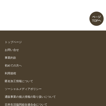
滑らない！
薄いけど温かいです
床ピタシリーズ愛用してます。
再度購入
トップページ
お問い合せ
すごく良かった
事業約款
初めての方へ
２枚で９０センチ 畳にぴったり
利用規程
匿名加工情報について
ソーシャルメディアポリシー
通販事業の個人情報の取り扱いについて
日本生活協同組合連合会について