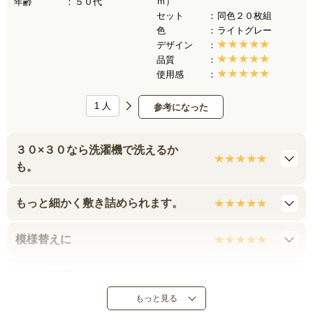
ｍ）
年齢
５０代
セット
同色２０枚組
色
ライトグレー
デザイン
品質
使用感
1
人
参考になった
３０×３０なら洗濯機で洗えるか
も。
もっと細かく敷き詰められます。
模様替えに
ペット対応
もっと見る
ピタッと吸着します