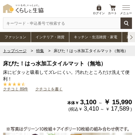
ログイン
カート
メニュー
ファッション
インテリア・雑貨
キッチン・生活雑貨・家電
家具
トップページ
特集
床ぴた！はっ水加工タイルマット（無地）
床ぴた！はっ水加工タイルマット（無地）
床にピタッと吸着してズレにくい。汚れたところだけ洗えて便
利！
クチコミ 89件
クチコミを書く
3,100
￥
15,990
～
本体￥
3,410
17,589
(税込￥
～
￥
)