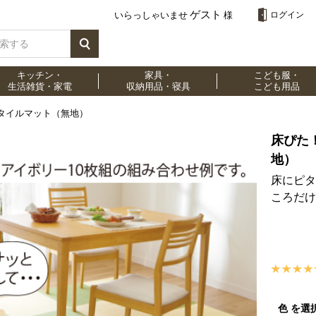
ゲスト
いらっしゃいませ
様
ログイン
キッチン・
家具・
こども服・
生活雑貨・家電
収納用品・寝具
こども用品
タイルマット（無地）
床ぴた
地）
床にピタ
ころだけ
色 を選