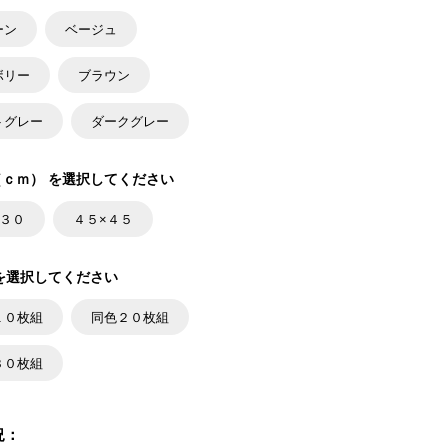
ーン
ベージュ
ボリー
ブラウン
トグレー
ダークグレー
ｃｍ） を選択してください
×３０
４５×４５
を選択してください
１０枚組
同色２０枚組
３０枚組
況：