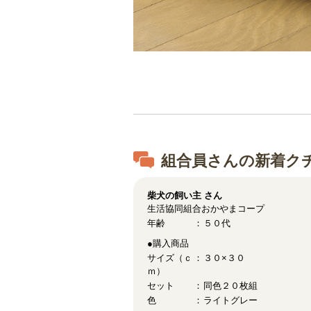
組合員さんの新着ク
柴犬の飼い主
さん
生活協同組合おかやまコープ
年齢
５０代
●購入商品
サイズ（ｃ
３０×３０
ｍ）
セット
同色２０枚組
色
ライトグレー