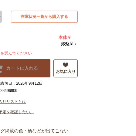
在庫状況一覧から購入する
本体￥
（税込￥
）
ズを選んでください
カートに入れる
お気に入り
締切日：2026年9月12日
8496909
入りリストとは
予定を確認したい。
ログ掲載の色・柄などが出てこない