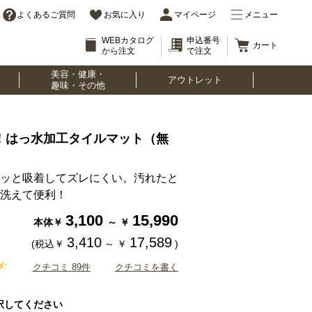
よくあるご質問
お気に入り
マイページ
メニュー
WEBカタログ
申込番号
カート
から注文
で注文
美容・健康・
アウトレット
趣味・その他
！はっ水加工タイルマット（無
ッと吸着してズレにくい。汚れたと
洗えて便利！
3,100
15,990
本体￥
～
￥
3,410
17,589
(税込￥
～
￥
)
クチコミ 89件
クチコミを書く
択してください