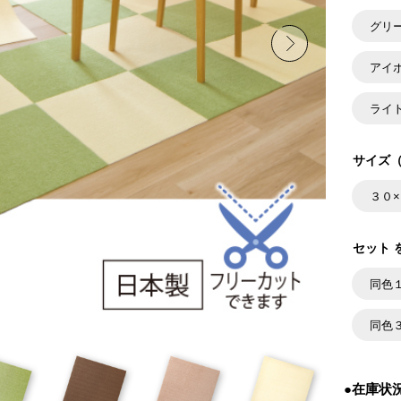
グリ
アイ
ライ
サイズ（
３０
セット 
同色
同色
●在庫状