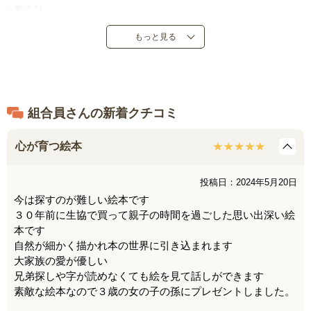
●童心社
●定価：１７，１６０円（税込）
もっと見る
●１９８３年７月～２００７年１１月発売
●日本製
組合員さんの新着クチコミ
心が育つ絵本
投稿日：2024年5月20日
今は探すのが難しい絵本です
３０年前に生協で買って親子の時間を過ごした思い出深い絵
本です
自然が細かく描かれ本の世界に引き込まれます
大家族の愛が優しい
兄弟探しや字が読めなくても絵を見て話しができます
素敵な絵本なので３歳の女の子の孫にプレゼントしました。