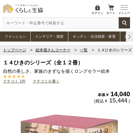
ログイン
カート
メニュー
ファッション
インテリア・雑貨
キッチン・生活雑貨・家電
家具
トップページ
絵本屋さんコーナー
一覧
１４ひきのシリーズ
１４ひきのシリーズ（全１２冊）
自然の美しさ、家族のきずなを描くロングセラー絵本
クチコミ 1件
クチコミを書く
14,040
本体￥
15,444
(税込￥
)