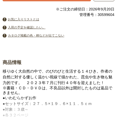
※ご注文の締切日：2026年9月20日
管理番号：30599604
お気に入りリストとは
入荷の予定を確認したい。
カタログ掲載の色・柄などが出てこない
商品情報
移りゆく大自然の中で、のびのびと生活する１４ひき。作者の
自然に対する優しく温かい視線で描かれた、昆虫や生き物も魅
力的です。 ２０２３年７月に刊行４０年を迎えました！
※書籍・ＣＤ・ＤＶＤは、不良品以外は開封したものは返品で
きません。
●いわむらかずお作
●セットサイズ：２７．５×１９．６×１１．５ｃｍ
●対象：３歳～
●各３２ページ