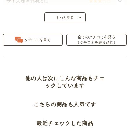
サイズ履き心地よし
ウェストがＳサイズだった
もっと見る
軽くて涼しい
全てのクチコミを見る
クチコミを書く
（クチコミを絞り込む）
品によっては一部不具合。履き心
地は抜群
とっても履きやすいです
他の人は次にこんな商品もチェ
リピートです
ックしています
スタイルが良く見えます
こちらの商品も人気です
涼しくて快適です！
最近チェックした商品
洗濯してから着用しましょう