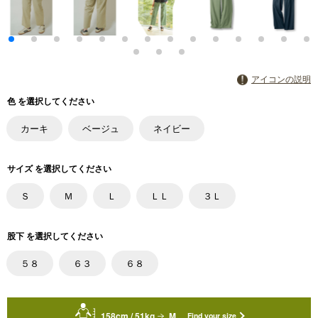
アイコンの説明
色 を選択してください
カーキ
ベージュ
ネイビー
サイズ を選択してください
Ｓ
Ｍ
Ｌ
ＬＬ
３Ｌ
股下 を選択してください
５８
６３
６８
158cm / 51kg
M
Find your size