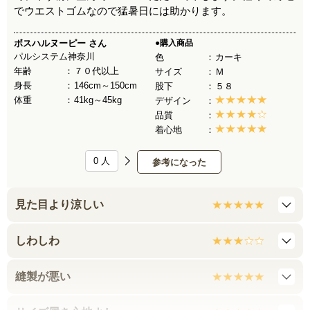
でウエストゴムなので猛暑日には助かります。
ボスハルヌーピー
さん
●購入商品
パルシステム神奈川
色
カーキ
年齢
７０代以上
サイズ
Ｍ
身長
146cm～150cm
股下
５８
体重
41kg～45kg
デザイン
品質
着心地
0
人
参考になった
見た目より涼しい
しわしわ
縫製が悪い