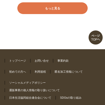
もっと見る
買ってよかったです
軽くて動きやすい！
楽にはける
夏にぴったり
ネイビーは色落ちする
トップページ
お問い合せ
事業約款
しわしわ
初めての方へ
利用規程
匿名加工情報について
ソーシャルメディアポリシー
特にデザイン性もなかった
通販事業の個人情報の取り扱いについて
日本生活協同組合連合会について
SDGsの取り組み