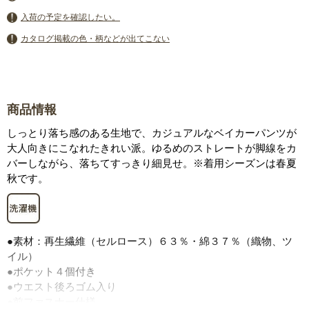
入荷の予定を確認したい。
カタログ掲載の色・柄などが出てこない
商品情報
しっとり落ち感のある生地で、カジュアルなベイカーパンツが
大人向きにこなれたきれい派。ゆるめのストレートが脚線をカ
バーしながら、落ちてすっきり細見せ。※着用シーズンは春夏
秋です。
●素材：再生繊維（セルロース）６３％・綿３７％（織物、ツ
イル）
●ポケット４個付き
●ウエスト後ろゴム入り
●前ファスナー仕様