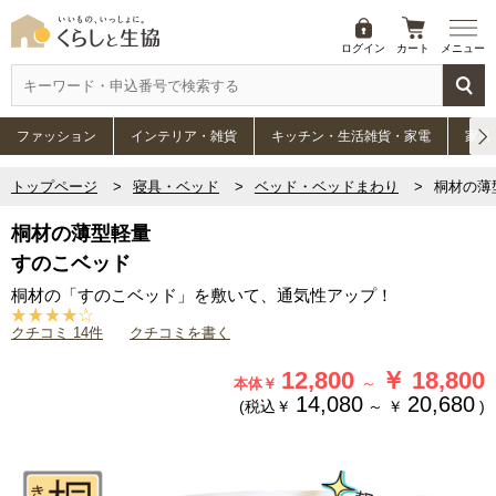
ログイン
カート
メニュー
ファッション
インテリア・雑貨
キッチン・生活雑貨・家電
家具
トップページ
寝具・ベッド
ベッド・ベッドまわり
桐材の薄
桐材の薄型軽量
すのこベッド
桐材の「すのこベッド」を敷いて、通気性アップ！
クチコミ 14件
クチコミを書く
12,800
￥
18,800
～
本体￥
14,080
20,680
(税込￥
～
￥
)