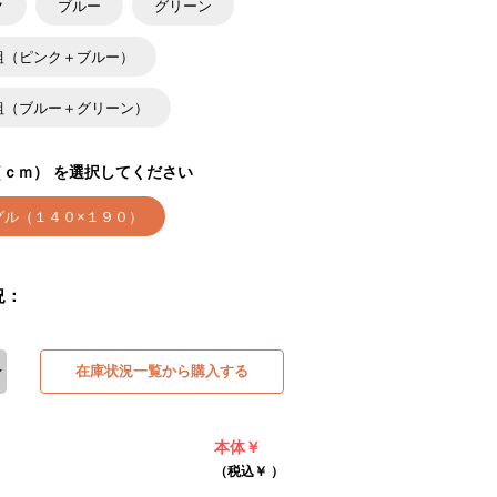
ク
ブルー
グリーン
組（ピンク＋ブルー）
組（ブルー＋グリーン）
ｃｍ） を選択してください
グル（１４０×１９０）
況：
在庫状況一覧から購入する
本体￥
（税込￥
）