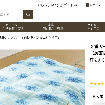
ゲスト
いらっしゃいませ
様
ログイン
キッチン・
家具・
こども服・
生活雑貨・家電
収納用品・寝具
こども用品
肌掛けふとん （抗菌防臭・防ダニわた使用）
２重ガ
（抗菌
汗をよく
色 を選