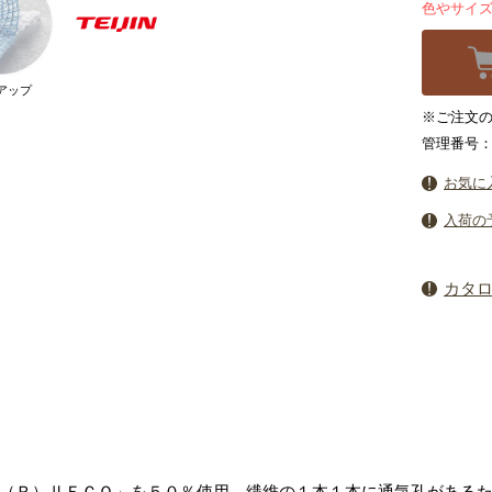
色やサイ
アップ
※ご注文の
管理番号：3
お気に
入荷の
カタ
（Ｒ）ⅡＥＣＯ」を５０％使用。繊維の１本１本に通気孔がある