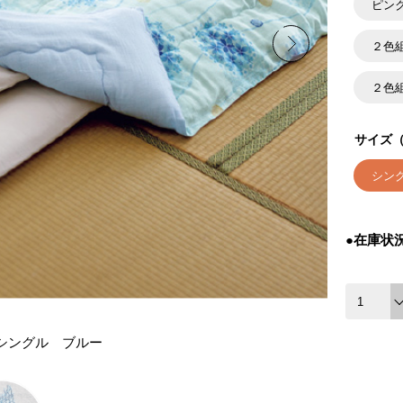
ピン
２色
２色
サイズ（
シン
●在庫状
シングル ブルー