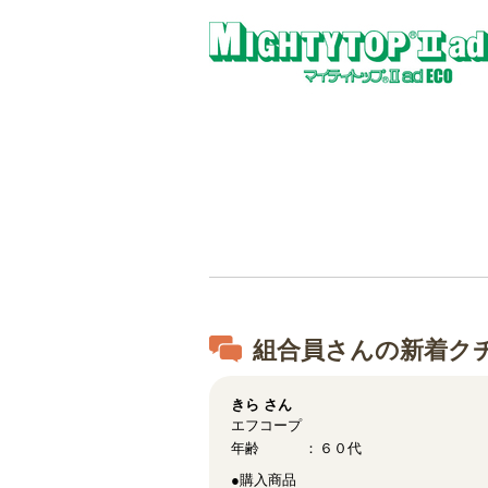
組合員さんの新着ク
きら
さん
エフコープ
年齢
６０代
●購入商品