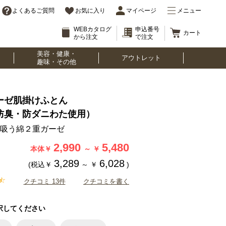
よくあるご質問
お気に入り
マイページ
メニュー
WEBカタログ
申込番号
カート
から注文
で注文
美容・健康・
アウトレット
趣味・その他
ーゼ肌掛けふとん
防臭・防ダニわた使用）
吸う綿２重ガーゼ
2,990
5,480
本体￥
～
￥
3,289
6,028
(税込￥
～
￥
)
クチコミ 13件
クチコミを書く
択してください