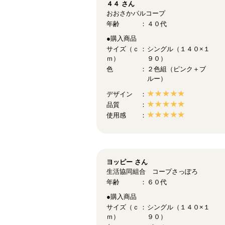
４４
さん
おおさかパルコープ
年齢
４０代
●購入商品
サイズ（ｃ
シングル（１４０×１
ｍ）
９０）
色
２色組（ピンク＋ブ
ルー）
デザイン
品質
使用感
ヨッピー
さん
生活協同組合 コープさっぽろ
年齢
６０代
●購入商品
サイズ（ｃ
シングル（１４０×１
ｍ）
９０）