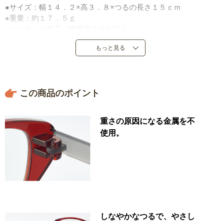
●サイズ：幅１４．２×高３．８×つるの長さ１５ｃｍ
●重量：約１７．５ｇ
●ＵＶカット加工（遮蔽率９０％以上）
●ブルーライトカット率：約３２％（透明時）～７９％（最大
もっと見る
発色時）（日本産業規格（ＪＩＳ Ｔ ７３３３：２０１８）
の附属書Ｅに基づく）
●可視光線透過率（最大発色時）：約１８％
●ソフトケース付き
この商品のポイント
●日本製（レンズ＝中国製、デザイン＝フランス）
重さの原因になる金属を不
使用。
しなやかなつるで、やさし