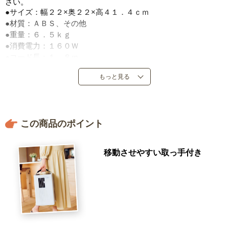
さい。
●サイズ：幅２２×奥２２×高４１．４ｃｍ
●材質：ＡＢＳ、その他
●重量：６．５ｋｇ
●消費電力：１６０Ｗ
●コード長：１．８ｍ
●電気代の目安：１時間当り約５円
もっと見る
●保証期間：１年
●タンク容量：１Ｌ
●運転条件：室内温度＝送風・除湿／５～３８℃、冷風／１７～
３８℃、室内湿度＝９０％以下
この商品のポイント
●タイマー：２・４・６時間
●運転音：５４ｄＢ
●製造元：シロカ株式会社
移動させやすい取っ手付き
●中国製
※冷風は出ますが、部屋全体を冷房することはできません。閉
め切った部屋で運転すると、排熱により部屋の温度が上昇しま
す。付属の排熱ダクトを使用することで、部屋の温度の上昇を
抑えることができます。３８℃を超えた場所では使用できませ
ん。