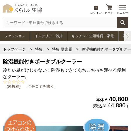
ログイン
カート
メニュー
ファッション
インテリア・雑貨
キッチン・生活雑貨・家電
家具
トップページ
特集
特集 夏家電
除湿機能付きポータブルクー
除湿機能付きポータブルクーラー
冷たい風だけじゃない！除湿もできてあちこち持ち運べる便利
なクーラー。
(未投稿)
クチコミを書く
40,800
本体￥
44,880
(税込￥
)