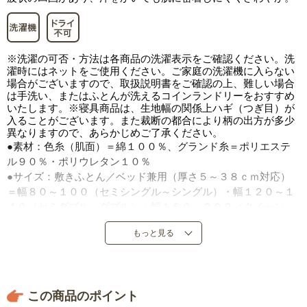
※洗濯の可否・方法は各商品の洗濯表示をご確認ください。洗
濯時にはネットをご使用ください。ご家庭の洗濯機に入らない
場合がございますので、取扱説明書をご確認の上、難しい場合
は手洗い、またはふとんが洗えるコインランドリーをおすすめ
いたします。※寝具商品は、生地幅の関係上ハギ（つぎ目）が
入ることがございます。また裁断の都合により柄の出方が多少
異なりますので、あらかじめご了承ください。
●素材：色糸（肌面）＝綿１００％、グランド糸＝ポリエステ
ル９０％・ポリウレタン１０％
●サイズ：敷きふとん／ベッド兼用（厚さ５～３８ｃｍ対応）
＝幅８０～１００（セミシングル～シングル）・幅１２０～１
４０（セミダブル～ダブル）・幅１６０～２００（クイーン～
キング）×長さ１９０～２１０ｃｍ
もっと見る
●全周ゴム付き（共通）
●中国製
この商品のポイント