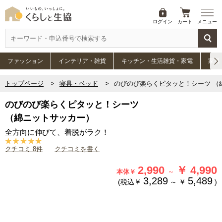
ログイン
カート
メニュー
ファッション
インテリア・雑貨
キッチン・生活雑貨・家電
家具
トップページ
寝具・ベッド
のびのび楽らくピタッと！シーツ （
のびのび楽らくピタッと！シーツ
（綿ニットサッカー）
全方向に伸びて、着脱がラク！
クチコミ 8件
クチコミを書く
2,990
￥
4,990
～
本体￥
3,289
5,489
(税込￥
～
￥
)