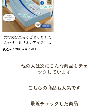
のびのび楽らくピタッと！ ひ
んやり「ミリオンアイス」シ
ーツ（冷感）
税込￥
～￥
3,289
5,489
他の人は次にこんな商品もチェ
ックしています
こちらの商品も人気です
最近チェックした商品