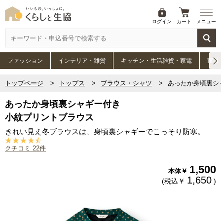
ログイン
カート
メニュー
ファッション
インテリア・雑貨
キッチン・生活雑貨・家電
家具
トップページ
トップス
ブラウス・シャツ
あったか身頃裏シ
あったか身頃裏シャギー付き
小紋プリントブラウス
きれい見え冬ブラウスは、身頃裏シャギーでこっそり防寒。
クチコミ 22件
1,500
本体￥
1,650
(税込￥
)