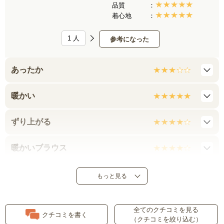
品質
着心地
1
人
参考になった
あったか
暖かい
ずり上がる
暖かいブラウス
ボタンがイマイチだけど・・・
もっと見る
おしゃれであったか
全てのクチコミを見る
クチコミを書く
（クチコミを絞り込む）