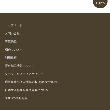
暖かくて着やすい
インしにくいけど
トップページ
見た目はブラウス、中は裏起毛で
お問い合せ
暖かい
事業約款
初めての方へ
友達にも勧めました
利用規程
匿名加工情報について
ソーシャルメディアポリシー
通販事業の個人情報の取り扱いについて
日本生活協同組合連合会について
SDGsの取り組み