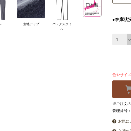
●在庫状
レー
生地アップ
バックスタイ
ル
色やサイ
※ご注文の
管理番号：3
お気に