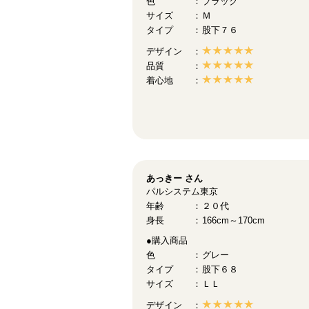
色
ブラック
サイズ
Ｍ
タイプ
股下７６
デザイン
品質
着心地
あっきー
さん
パルシステム東京
年齢
２０代
身長
166cm～170cm
●購入商品
色
グレー
タイプ
股下６８
サイズ
ＬＬ
デザイン