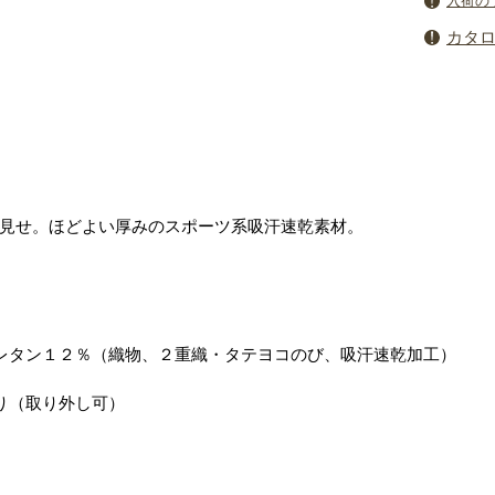
入荷の
カタ
見せ。ほどよい厚みのスポーツ系吸汗速乾素材。
レタン１２％（織物、２重織・タテヨコのび、吸汗速乾加工）
り（取り外し可）