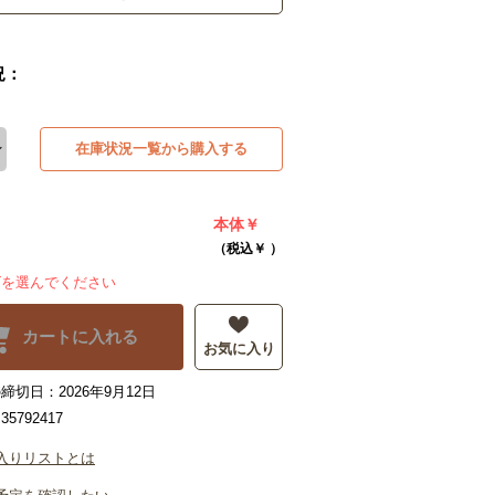
況：
在庫状況一覧から購入する
本体￥
（税込￥
）
ズを選んでください
カートに入れる
お気に入り
締切日：2026年9月12日
5792417
入りリストとは