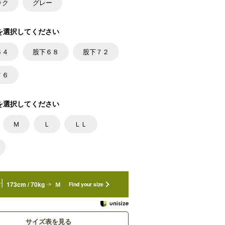
ック
グレー
を選択してください
６４
股下６８
股下７２
７６
を選択してください
Ｍ
Ｌ
ＬＬ
173cm / 70kg
Ｍ
Find your size
サイズ表を見る