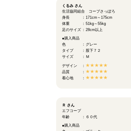
くるみ
さん
生活協同組合 コープさっぽろ
身長
171cm～175cm
体重
51kg～55kg
足のサイズ
28cm以上
●購入商品
色
グレー
タイプ
股下７２
サイズ
Ｍ
デザイン
品質
着心地
Ｒ
さん
エフコープ
年齢
６０代
●購入商品