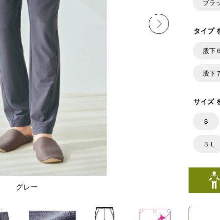
ブラ
タイプ 
股下
股下
サイズ 
Ｓ
３Ｌ
グレー