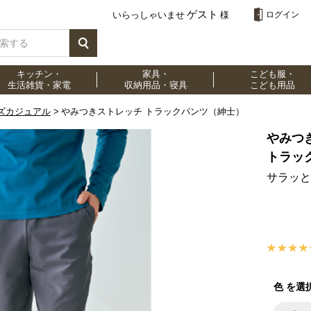
ゲスト
いらっしゃいませ
様
ログイン
キッチン・
家具・
こども服・
生活雑貨・家電
収納用品・寝具
こども用品
ズカジュアル
やみつきストレッチ トラックパンツ（紳士）
やみつ
トラッ
サラッと
色 を選