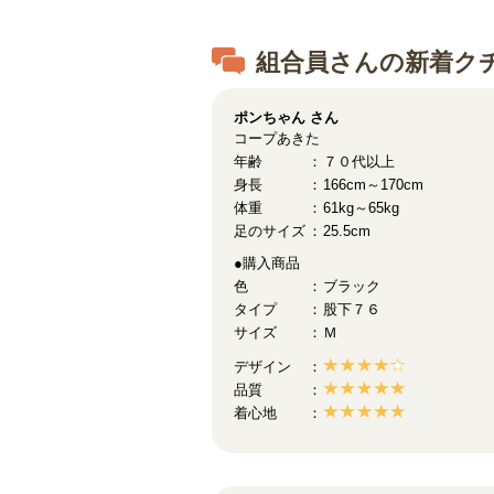
組合員さんの新着ク
ポンちゃん
さん
コープあきた
年齢
７０代以上
身長
166cm～170cm
体重
61kg～65kg
足のサイズ
25.5cm
●購入商品
色
ブラック
タイプ
股下７６
サイズ
Ｍ
デザイン
品質
着心地