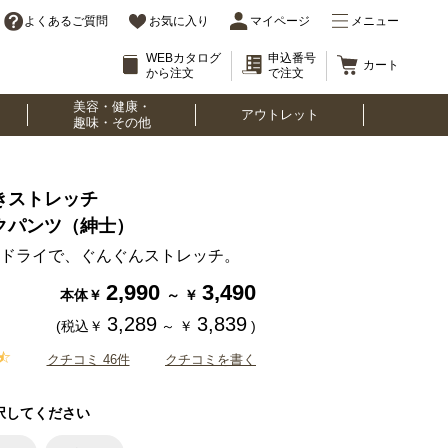
よくあるご質問
お気に入り
マイページ
メニュー
WEBカタログ
申込番号
カート
から注文
で注文
美容・健康・
アウトレット
趣味・その他
きストレッチ
クパンツ（紳士）
ドライで、ぐんぐんストレッチ。
2,990
3,490
本体￥
～
￥
3,289
3,839
(税込￥
～
￥
)
クチコミ 46件
クチコミを書く
択してください