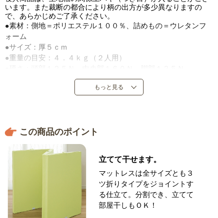
います。また裁断の都合により柄の出方が多少異なりますの
で、あらかじめご了承ください。
●素材：側地＝ポリエステル１００％、詰めもの＝ウレタンフ
ォーム
●サイズ：厚５ｃｍ
●重量の目安：４．４ｋｇ（２人用）
●硬さ：頭部１２５Ｎ、中央部１６０Ｎ、脚部１２５Ｎ
●ジョイント用ワンタッチテープ付き
もっと見る
●日本製（側地＝中国製）
※側地は取り外しできません。
この商品のポイント
立てて干せます。
マットレスは全サイズとも３
ツ折りタイプをジョイントす
る仕立て。分割でき、立てて
部屋干しもＯＫ！