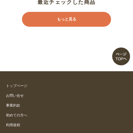
低反発マットレス
最近チェックした商品
買ってよかった。
もっと見る
肌触りが良かったです。
早く買えばよかった
家族６人で
もっと早く買っておけばよかった
トップページ
家族で川の字！！
お問い合せ
事業約款
薄くて軽い
初めての方へ
利用規程