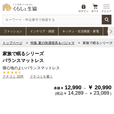
ログイン
カート
メニュー
ファッション
インテリア・雑貨
キッチン・生活雑貨・家電
家具
トップページ
特集 夏の快適寝具＆パジャマ
家族で眠るシリーズ
家族で眠るシリーズ
バランスマットレス
寝心地のよいバランスマットレス
クチコミ 32件
クチコミを書く
12,990
￥
20,990
～
本体￥
14,289
23,089
(税込￥
～
￥
)