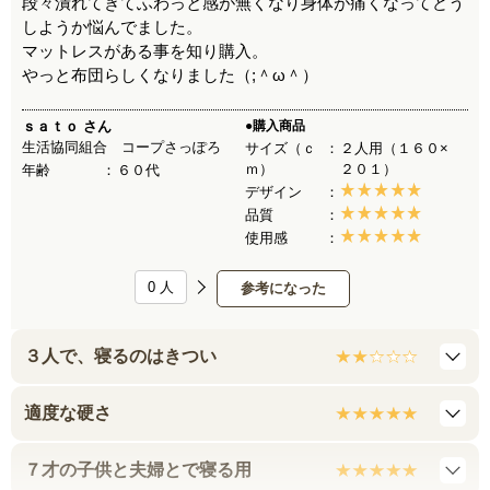
段々潰れてきてふわっと感が無くなり身体が痛くなってどう
しようか悩んでました。
マットレスがある事を知り購入。
やっと布団らしくなりました（;＾ω＾）
ｓａｔｏ
さん
●購入商品
生活協同組合 コープさっぽろ
サイズ（ｃ
２人用（１６０×
ｍ）
２０１）
年齢
６０代
デザイン
品質
使用感
0
人
参考になった
３人で、寝るのはきつい
適度な硬さ
７才の子供と夫婦とで寝る用