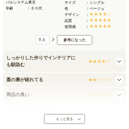
パルシステム東京
サイズ
シングル
年齢
６０代
色
ベージュ
デザイン
品質
使用感
0
人
参考になった
しっかりした作りでインテリアに
も馴染む
蓋の裏が破れてる
商品の臭い
８０代の母の希望で買いました
もっと見る
買って良かった