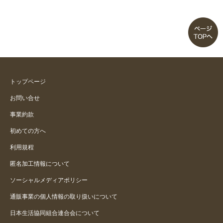
収納性バツグンなしっかりベンチ
♪
軽くてたくさん収納できる！
２回目の購入
トップページ
オットマン代わりに
お問い合せ
事業約款
便利
初めての方へ
片付く。
利用規程
匿名加工情報について
ソーシャルメディアポリシー
通販事業の個人情報の取り扱いについて
日本生活協同組合連合会について