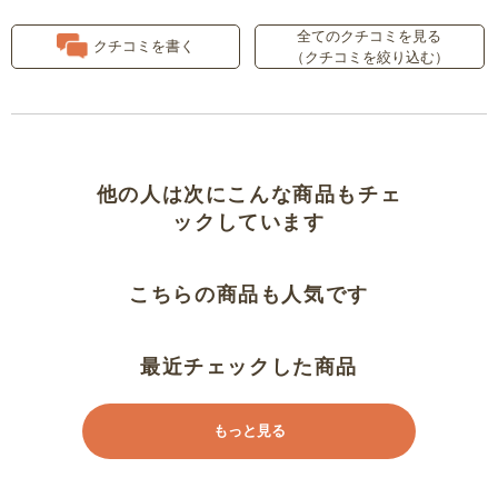
全てのクチコミを見る
思ったより中が広いです。
クチコミを書く
（クチコミを絞り込む）
蓋の裏が雑
お手軽さ
他の人は次にこんな商品もチェ
以前と色が違います
ックしています
助かりました
こちらの商品も人気です
災害時の為に購入
最近チェックした商品
和室、洋室どちらにもマッチ
もっと見る
リビングの雑多な物がすっきりと