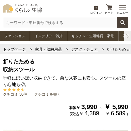
ログイン
カート
メニュー
ファッション
インテリア・雑貨
キッチン・生活雑貨・家電
家具
トップページ
家具・収納用品
デスク・チェア
折りたためる
折りたためる
収納スツール
手軽にぽいぽい収納できて、急な来客にも安心。スツールの座
り心地も◎。
クチコミ 30件
クチコミを書く
3,990
￥
5,990
～
本体￥
4,389
6,589
(税込￥
～
￥
)