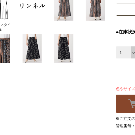
クスタイ
ル
●在庫状
色やサイ
※ご注文の
管理番号：4