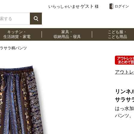
ゲスト
いらっしゃいませ
様
ログイン
キッチン・
家具・
こども服・
生活雑貨・家電
収納用品・寝具
こども用品
サラサラ柄パンツ
アウトレ
リンネ
サラサ
はっ水加
パンツ。