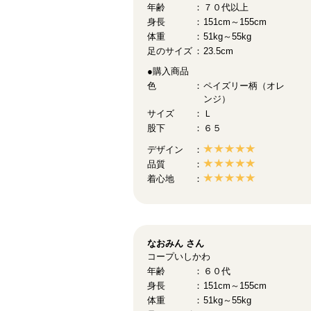
年齢
７０代以上
身長
151cm～155cm
体重
51kg～55kg
足のサイズ
23.5cm
●購入商品
色
ペイズリー柄（オレ
ンジ）
サイズ
Ｌ
股下
６５
デザイン
品質
着心地
なおみん
さん
コープいしかわ
年齢
６０代
身長
151cm～155cm
体重
51kg～55kg