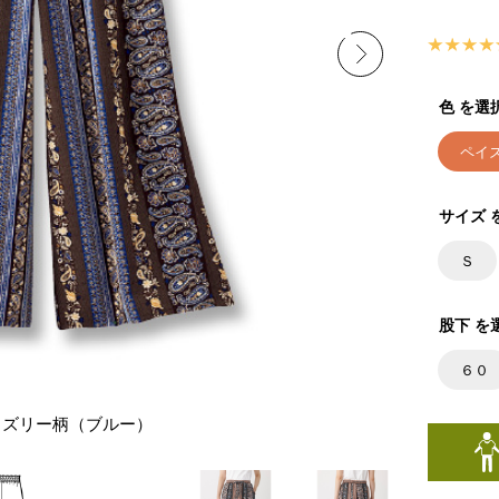
色 を選
ペイ
サイズ 
Ｓ
股下 を
６０
イズリー柄（ブルー）