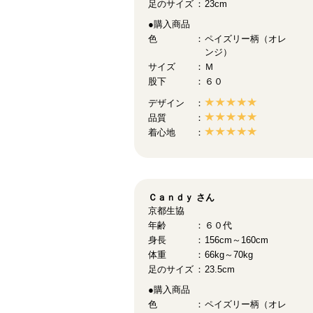
足のサイズ
23cm
●購入商品
色
ペイズリー柄（オレ
ンジ）
サイズ
Ｍ
股下
６０
デザイン
品質
着心地
Ｃａｎｄｙ
さん
京都生協
年齢
６０代
身長
156cm～160cm
体重
66kg～70kg
足のサイズ
23.5cm
●購入商品
色
ペイズリー柄（オレ