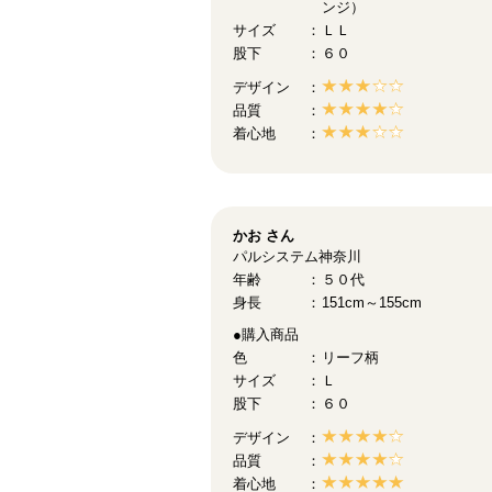
ンジ）
サイズ
ＬＬ
股下
６０
デザイン
品質
着心地
かお
さん
パルシステム神奈川
年齢
５０代
身長
151cm～155cm
●購入商品
色
リーフ柄
サイズ
Ｌ
股下
６０
デザイン
品質
着心地