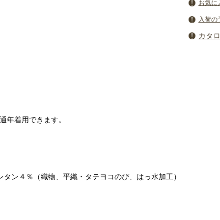
お気に
入荷の
カタ
通年着用できます。
レタン４％（織物、平織・タテヨコのび、はっ水加工）