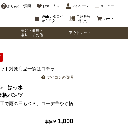
よくあるご質問
お気に入り
マイページ
メニュー
WEBカタログ
申込番号
カート
から注文
で注文
美容・健康・
アウトレット
趣味・その他
ット対象商品一覧はコチラ
アイコンの説明
ル はっ水
ラ柄パンツ
工で雨の日もＯＫ。コーデ華やぐ柄
1,000
本体￥