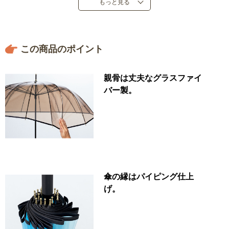
もっと見る
●手動式
●重量：４４０ｇ
●中国製
この商品のポイント
親骨は丈夫なグラスファイ
バー製。
傘の縁はパイピング仕上
げ。