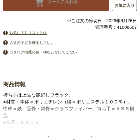
カートに入れる
お気に入り
※ご注文の締切日：2026年9月26日
管理番号：41008607
お気に入りリストとは
入荷の予定を確認したい。
カタログ掲載の色・柄などが出てこない
商品情報
持ち手は上品な艶消しブラック。
●材質：本体＝ポリエチレン（縁＝ポリエステル１００％）、
中棒＝鉄、受骨・親骨＝グラスファイバー、持ち手＝ＡＢＳ樹
脂
●全長：８４ｃｍ
●親骨の長さ：６０ｃｍ
●傘骨：１６本