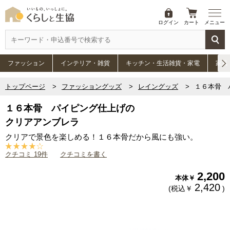
ログイン
カート
メニュー
ファッション
インテリア・雑貨
キッチン・生活雑貨・家電
家具
トップページ
ファッショングッズ
レイングッズ
１６本骨 
１６本骨 パイピング仕上げの
クリアアンブレラ
クリアで景色を楽しめる！１６本骨だから風にも強い。
クチコミ 19件
クチコミを書く
2,200
本体￥
2,420
(税込￥
)