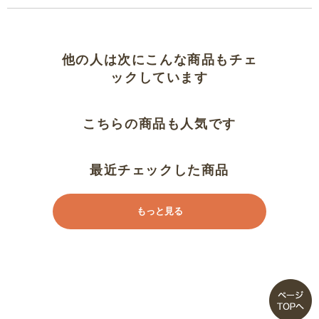
かわいい
きれい
他の人は次にこんな商品もチェ
ックしています
雨の日に気分があがる！
こちらの商品も人気です
骨と露先が外れやすい
妹の誕生日プレゼントにしました
最近チェックした商品
思った以上に重さがありますが
もっと見る
気に入りました
しっかりした作りデス
とっても良い