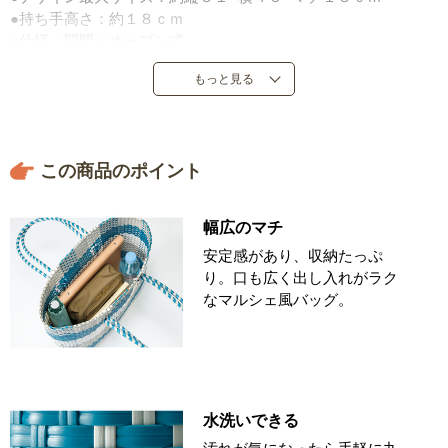
●持ち手高さ：約１８ｃｍ
●仕様：開閉＝オープン式
●重量：約４６０ｇ
もっと見る
●中国製
※手づくりのため、商品により寸法、重量が多少異なる場合が
あります。
この商品のポイント
幅広のマチ
安定感があり、収納たっぷ
り。口も広く出し入れがラク
なマルシェ風バッグ。
水洗いできる