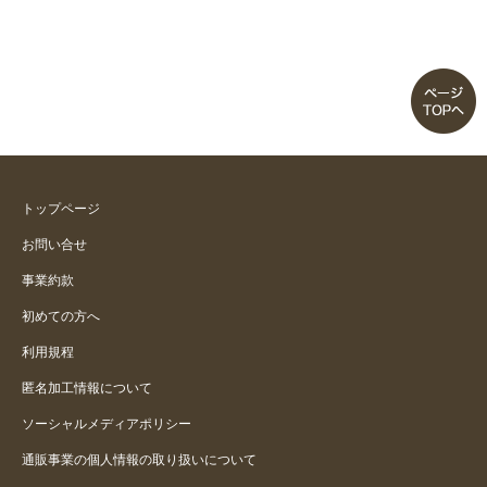
軽くて大容量。夏の買い物、お出
かけに活躍しそうです。
リゾートで大活躍
大きい
トップページ
お買い得
お問い合せ
事業約款
便利なトートバッグ
初めての方へ
使いやすいです
利用規程
匿名加工情報について
ソーシャルメディアポリシー
通販事業の個人情報の取り扱いについて