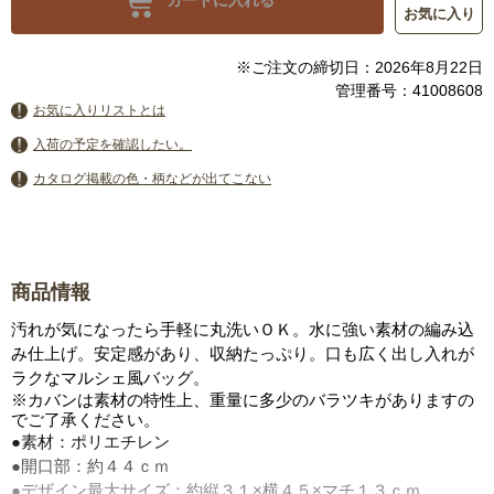
カートに入れる
お気に入り
※ご注文の締切日：2026年8月22日
管理番号：41008608
お気に入りリストとは
入荷の予定を確認したい。
カタログ掲載の色・柄などが出てこない
商品情報
汚れが気になったら手軽に丸洗いＯＫ。水に強い素材の編み込
み仕上げ。安定感があり、収納たっぷり。口も広く出し入れが
ラクなマルシェ風バッグ。
※カバンは素材の特性上、重量に多少のバラツキがありますの
でご了承ください。
●素材：ポリエチレン
●開口部：約４４ｃｍ
●デザイン最大サイズ：約縦３１×横４５×マチ１３ｃｍ