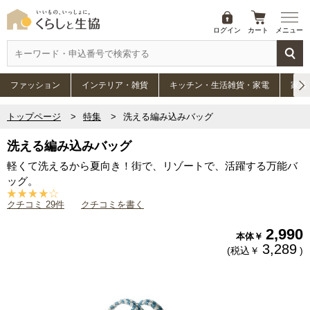
ログイン
カート
メニュー
ファッション
インテリア・雑貨
キッチン・生活雑貨・家電
家具
トップページ
特集
洗える編み込みバッグ
洗える編み込みバッグ
軽くて洗えるから夏向き！街で、リゾートで、活躍する万能バ
ッグ。
クチコミ 29件
クチコミを書く
2,990
本体￥
3,289
(税込￥
)