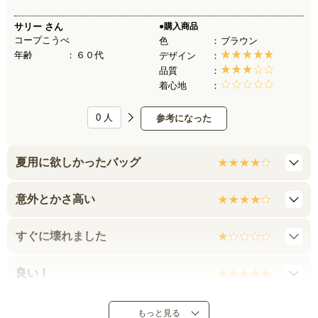
サリー
さん
●購入商品
コープこうべ
色
ブラウン
年齢
６０代
デザイン
品質
着心地
0
人
参考になった
夏用に欲しかったバッグ
意外とかさ高い
すぐに壊れました
良い！
底が柔らかい
もっと見る