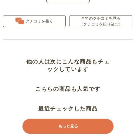
意外と大きめ！
全てのクチコミを見る
クチコミを書く
（クチコミを絞り込む）
軽いけれど思ったほど大きくない
です
いろいろ残念
他の人は次にこんな商品もチェ
夏のバックはこれで決まり！
ックしています
夏にぴったり、肩に掛けやすい。
こちらの商品も人気です
バカンス
最近チェックした商品
大きくて重宝
もっと見る
メルカドバッグっぽい