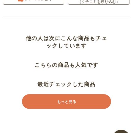
（クチコミを絞り込む）
ぽっちゃりでもゆったり着れる！
サラサラとして気持ち良い
他の人は次にこんな商品もチェ
着心地最高
ックしています
肌触りが良い
こちらの商品も人気です
ガーゼが好き
最近チェックした商品
軽い涼しいから夏に最適です
もっと見る
履き心地の良さ
肌触りがよくて楽です！