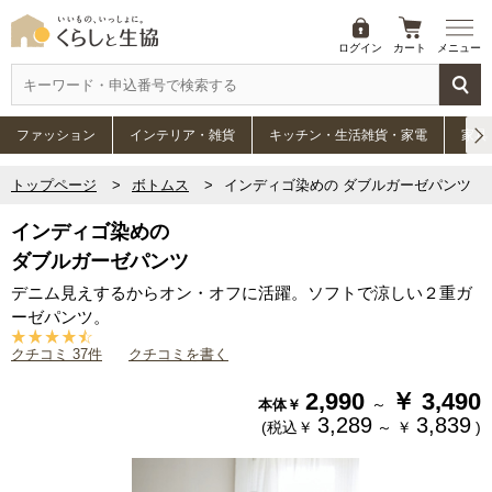
ログイン
カート
メニュー
ファッション
インテリア・雑貨
キッチン・生活雑貨・家電
家具
トップページ
ボトムス
インディゴ染めの ダブルガーゼパンツ
インディゴ染めの
ダブルガーゼパンツ
デニム見えするからオン・オフに活躍。ソフトで涼しい２重ガ
ーゼパンツ。
クチコミ 37件
クチコミを書く
2,990
￥
3,490
～
本体￥
3,289
3,839
(税込￥
～
￥
)