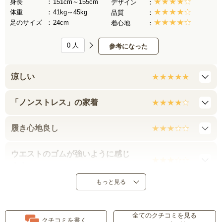
身長
151cm～155cm
デザイン
体重
41kg～45kg
品質
足のサイズ
24cm
着心地
0
人
参考になった
涼しい
「ノンストレス」の家着
履き心地良し
ウエストのゴムが強いように感じ
ます
もっと見る
口コミ通りに！
全てのクチコミを見る
ストレスなしのパンツ
クチコミを書く