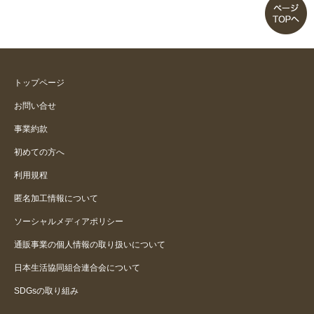
色落ちが激しいです
着心地が良い。
これからの季節に最高！
トップページ
お問い合せ
やはりサイズが大きかった
事業約款
初めての方へ
いまいち
利用規程
匿名加工情報について
ソーシャルメディアポリシー
通販事業の個人情報の取り扱いについて
日本生活協同組合連合会について
SDGsの取り組み