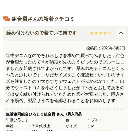
があります。また洗濯による色落ちが生じる場合もありますの
で、他のものと分けて洗ってください。
組合員さんの新着クチコミ
締め付けないので着ていて楽です
投稿日：2026年8月2日
年中デニムなのでそれらしさを求めて買ってみました，紺色
が希望だったのですが納期が先のようだったのでブルーにし
ましたが即納されてよかったです、厚みのあるデニムとくら
べると涼しいです、ただサイズをよく確認せずいつものサイ
ズを注文したので大きすぎでウェストがぶかぶかでした、自
分でウェストゴムを小さくしましたがゴムがとおしてあるの
ではなく縫い付けられていたため作業が大変でした、購入さ
れる場合、製品サイズを確認されることをお勧めします
生活協同組合ひろしま組合員
さん
●購入商品
生協ひろしま
色
ブルー
年齢
７０代以上
サイズ
Ｍ