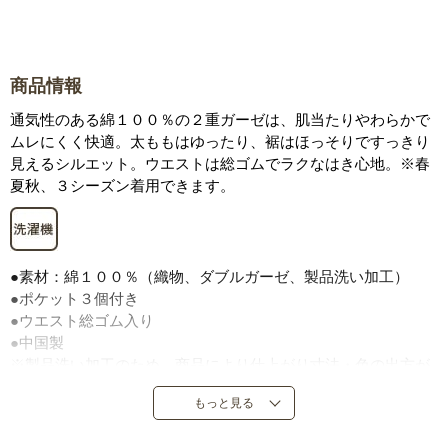
商品情報
通気性のある綿１００％の２重ガーゼは、肌当たりやわらかで
ムレにくく快適。太ももはゆったり、裾はほっそりですっきり
見えるシルエット。ウエストは総ゴムでラクなはき心地。※春
夏秋、３シーズン着用できます。
●素材：綿１００％（織物、ダブルガーゼ、製品洗い加工）
●ポケット３個付き
●ウエスト総ゴム入り
●中国製
※製品洗い加工のため、商品により仕上がり寸法・色の出方が
異なります。２重ガーゼ素材は、生地を２枚重ねた構造になっ
もっと見る
ており、接結部分が小さな穴のように見えますが、品質上問題
ありません。インディゴ染め製品は摩擦により色移りすること