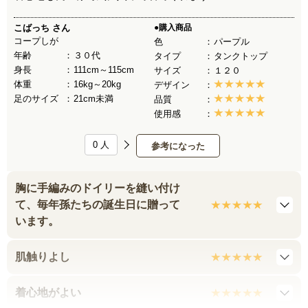
こばっち
さん
●購入商品
コープしが
色
パープル
年齢
３０代
タイプ
タンクトップ
身長
111cm～115cm
サイズ
１２０
体重
16kg～20kg
デザイン
足のサイズ
21cm未満
品質
使用感
0
人
参考になった
胸に手編みのドイリーを縫い付け
て、毎年孫たちの誕生日に贈って
います。
肌触りよし
着心地がよい