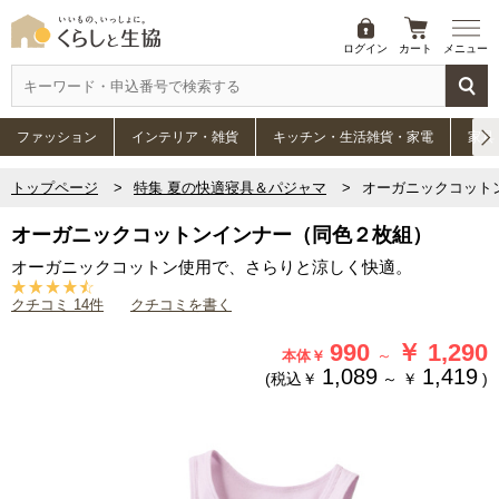
ログイン
カート
メニュー
ファッション
インテリア・雑貨
キッチン・生活雑貨・家電
家具
トップページ
特集 夏の快適寝具＆パジャマ
オーガニックコット
オーガニックコットンインナー（同色２枚組）
オーガニックコットン使用で、さらりと涼しく快適。
クチコミ 14件
クチコミを書く
990
￥
1,290
～
本体￥
1,089
1,419
(税込￥
～
￥
)