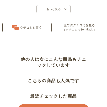
お値段なり
もっと見る
やわらかな着心地
全てのクチコミを見る
クチコミを書く
（クチコミを絞り込む）
肌触りがいい
なんでこんなに高評価！？
安くて長持ち
他の人は次にこんな商品もチェ
ックしています
タグが無いのが良い
こちらの商品も人気です
よかったです
気持ちいい
最近チェックした商品
優しい肌触り