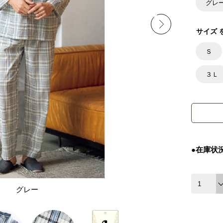
グレ
サイズ 
Ｓ
３Ｌ
●在庫状
グレー