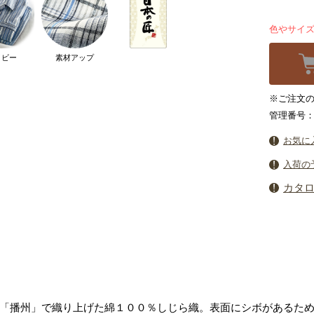
色やサイ
イビー
素材アップ
※ご注文の
管理番号：4
お気に
入荷の
カタ
「播州」で織り上げた綿１００％しじら織。表面にシボがあるた