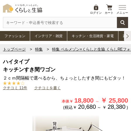
ログイン
カート
メニュー
ファッション
インテリア・雑貨
キッチン・生活雑貨・家電
家具
トップページ
特集
特集 ベルメゾン×くらしと生協 くらしREフ
ハイタイプ
キッチンすき間ワゴン
２ｃｍ間隔幅で選べるから、ちょっとしたすき間にもピタッ！
クチコミ 11件
クチコミを書く
18,800
￥
25,800
～
本体￥
20,680
28,380
(税込￥
～
￥
)