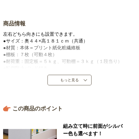
商品情報
左右どちら向きにも設置できます。
●サイズ：奥４４×高１８１ｃｍ（共通）
●材質：本体＝プリント紙化粧繊維板
●棚板：７枚（可動４枚）
●耐荷重：固定板＝５ｋｇ、可動棚＝３ｋｇ（１段当り）
●転倒防止バンド付き
●キャスター付き
もっと見る
●日本製
この商品のポイント
組み立て時に前面がシルバ
ー色も選べます！