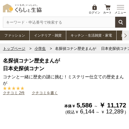
ログイン
カート
メニュー
ファッション
インテリア・雑貨
キッチン・生活雑貨・家電
家具
トップページ
小学生
名探偵コナン歴史まんが 日本史探偵コナ
名探偵コナン歴史まんが
日本史探偵コナン
コナンと一緒に歴史の謎に挑む！ミステリー仕立ての歴史まん
が
クチコミ 2件
クチコミを書く
5,586
￥
11,172
～
本体￥
6,144
12,289
(税込￥
～
￥
)