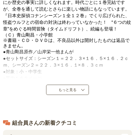
にか歴史の事実に詳しくなれます。時代ごとに１巻完結です
が、全巻を通して読むとさらに楽しい物語にもなっています。
『日本史探偵コナンシーズン１全１２巻』でくり広げられた、
怪盗ウルフとの宿命の対決は終わっていなかった！ “６つの紋
章”をめぐる時間冒険（タイムドリフト）、続編も登場！
（Ｃ）青山剛昌・小学館
※書籍・ＣＤ・ＤＶＤは、不良品以外は開封したものは返品で
きません。
●青山剛昌原作／山岸栄一他まんが
●セットサイズ：シーズン１＝２２．３×１６．５×１６．２ｃ
ｍ、シーズン２＝２２．３×１６．１×８．３ｃｍ
●対象：小・中学生
●平均１６０ページ
●小学館
もっと見る
●定価：シーズン１＝１２，９３６円（税込）、シーズン２＝
６，４６８円（税込）
●シーズン１＝２０１７年１２月～２０１８年３月発売、シー
ズン２＝２０１９年１０月～１２月発売
●日本製
組合員さんの新着クチコミ