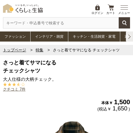
ログイン
カート
メニュー
ファッション
インテリア・雑貨
キッチン・生活雑貨・家電
家具
トップページ
特集
さっと着てサマになる チェックシャツ
さっと着てサマになる
チェックシャツ
大人仕様の大柄チェック。
クチコミ 7件
1,500
本体￥
1,650
(税込￥
)