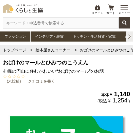
ログイン
カート
メニュー
ファッション
インテリア・雑貨
キッチン・生活雑貨・家電
家具
トップページ
絵本屋さんコーナー
おばけのマールとひみつのこ
おばけのマールとひみつのこうえん
札幌の円山に住むかわいい“おばけのマール”のお話
(未投稿)
クチコミを書く
1,140
本体￥
1,254
(税込￥
)