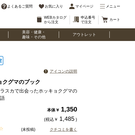
よくあるご質問
お気に入り
マイページ
メニュー
WEBカタログ
申込番号
カート
から注文
で注文
美容・健康・
アウトレット
趣味・その他
アイコンの説明
ョクグマのプック
ラスカで出会ったホッキョクグマの
語
1,350
本体￥
1,485
(税込￥
)
(未投稿)
クチコミを書く