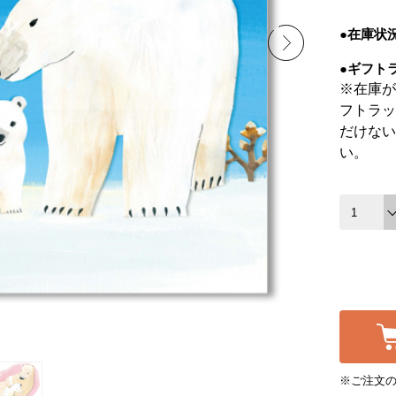
●在庫状
●ギフト
※在庫が
フトラッ
だけない
い。
※ご注文の