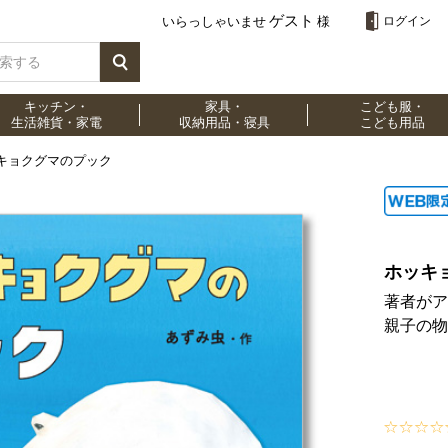
ゲスト
いらっしゃいませ
様
ログイン
キッチン・
家具・
こども服・
生活雑貨・家電
収納用品・寝具
こども用品
キョクグマのプック
ホッキ
著者がア
親子の物