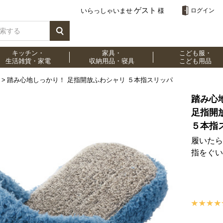
ゲスト
いらっしゃいませ
様
ログイン
キッチン・
家具・
こども服・
生活雑貨・家電
収納用品・寝具
こども用品
踏み心地しっかり！ 足指開放ふわシャリ ５本指スリッパ
踏み心
足指開
５本指
履いたら
指をぐい