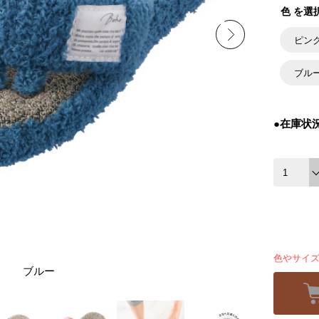
色 を選
ピン
ブル
●在庫状
色やサイ
ブルー