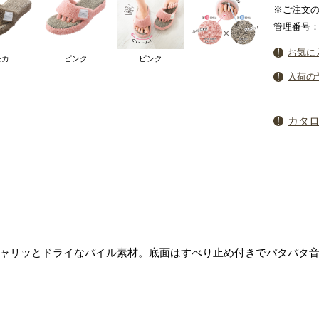
※ご注文の
管理番号：5
お気に
モカ
ピンク
ピンク
入荷の
カタ
ャリッとドライなパイル素材。底面はすべり止め付きでパタパタ