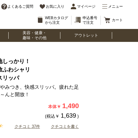
よくあるご質問
お気に入り
マイページ
メニュー
WEBカタログ
申込番号
カート
から注文
で注文
美容・健康・
アウトレット
趣味・その他
地しっかり！
放ふわシャリ
スリッパ
やみつき、快感スリッパ。疲れた足
～んと開放！
1,490
本体￥
1,639
(税込￥
)
クチコミ 37件
クチコミを書く