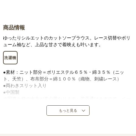
商品情報
ゆったりシルエットのカットソーブラウス。レース切替やボリ
ューム袖など、上品な甘さで着映えも叶います。
●素材：ニット部分＝ポリエステル６５％・綿３５％（ニッ
ト、天竺）、布帛部分＝綿１００％（織物、刺繍レース）
●両わきスリット入り
●中国製
※写真と柄の出方が多少異なります。若干透けますので、ベー
ジュ系または同色のインナーのご着用をおすすめします。
もっと見る