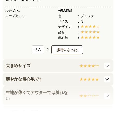
ルカ
さん
●購入商品
コープあいち
色
ブラック
サイズ
Ｓ
デザイン
品質
着心地
0
人
参考になった
大きめサイズ
爽やかな着心地です
生地が薄くてアウターでは着れな
い
お値段の割に高見え（笑）