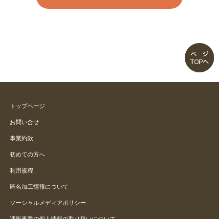
涼しいＴシャツを探してました
毛玉なし。シワなし。お気に入
り。
お気に入り
襟ぐりの開きが少し大きい
トップページ
お問い合せ
レース部分が涼しげですね。
事業約款
安っぽいです。
初めての方へ
利用規程
おしゃれなＴシャツ
匿名加工情報について
ソーシャルメディアポリシー