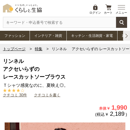
ログイン
カート
メニュー
ファッション
インテリア・雑貨
キッチン・生活雑貨・家電
家具
トップページ
特集
リンネル アクセいらずの レースカットソー
リンネル
アクセいらずの
レースカットソーブラウス
Ｔシャツ感覚なのに、夏映え◎。
クチコミ 30件
クチコミを書く
1,990
本体￥
2,189
(税込￥
)