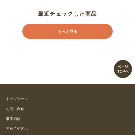
サラッとしていて履きやすい
最近チェックした商品
サイズ選び注意して
もっと見る
ウエストが大きい
ウエストが大きい
サイズぴったりでした。
生地が薄すぎる
トップページ
生地がシャキッとしていて履きや
お問い合せ
すい
事業約款
初めての方へ
履き心地イイです