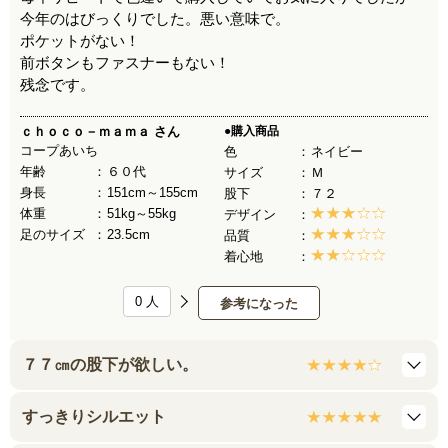
今年のはびっくりでした。悪い意味で。
ポケットがない！
前ボタンもファスナーもない！
残念です。
ｃｈｏｃｏ－ｍａｍａ
さん
●購入商品
コープあいち
色
ネイビー
年齢
６０代
サイズ
Ｍ
身長
151cm～155cm
股下
７２
体重
51kg～55kg
デザイン
足のサイズ
23.5cm
品質
着心地
0
人
参考になった
７７㎝の股下が欲しい。
すっきりシルエット