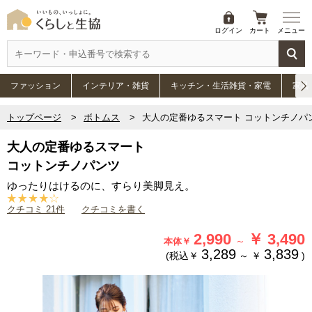
ログイン
カート
メニュー
ファッション
インテリア・雑貨
キッチン・生活雑貨・家電
家具
トップページ
ボトムス
大人の定番ゆるスマート コットンチノパ
大人の定番ゆるスマート
コットンチノパンツ
ゆったりはけるのに、すらり美脚見え。
クチコミ 21件
クチコミを書く
2,990
￥
3,490
～
本体￥
3,289
3,839
(税込￥
～
￥
)