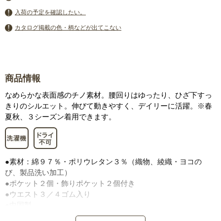
入荷の予定を確認したい。
カタログ掲載の色・柄などが出てこない
商品情報
なめらかな表面感のチノ素材。腰回りはゆったり、ひざ下すっ
きりのシルエット。伸びて動きやすく、デイリーに活躍。※春
夏秋、３シーズン着用できます。
●素材：綿９７％・ポリウレタン３％（織物、綾織・ヨコの
び、製品洗い加工）
●ポケット２個・飾りポケット２個付き
●ウエスト３／４ゴム入り
●中国製
※製品洗い加工のため、商品により仕上がり寸法・色の出方が