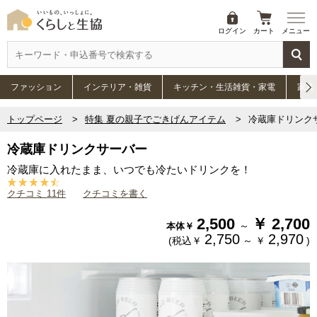
ログイン
カート
メニュー
ファッション
インテリア・雑貨
キッチン・生活雑貨・家電
家具
トップページ
特集 夏の親子でごきげんアイテム
冷蔵庫ドリンク
冷蔵庫ドリンクサーバー
冷蔵庫に入れたまま、いつでも冷たいドリンクを！
クチコミ 11件
クチコミを書く
2,500
￥
2,700
～
本体￥
2,750
2,970
(税込￥
～
￥
)