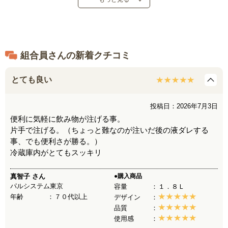
●耐熱温度：容器・レバー＝９０℃、蓋・仕切り板・蛇口・キャ
ップ・パッキン・バルブ＝１２０℃
●耐冷温度：－４０℃
●食器洗浄機：使用可
●中国製
組合員さんの新着クチコミ
※電子レンジ：使用不可。
とても良い
投稿日：2026年7月3日
便利に気軽に飲み物が注げる事。
片手で注げる。（ちょっと難なのが注いだ後の液ダレする
事、でも便利さが勝る。）
冷蔵庫内がとてもスッキリ
真智子
さん
●購入商品
パルシステム東京
容量
１．８Ｌ
年齢
７０代以上
デザイン
品質
使用感