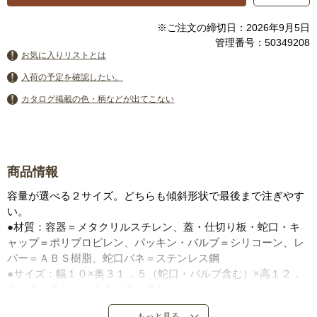
※ご注文の締切日：2026年9月5日
管理番号：50349208
お気に入りリストとは
入荷の予定を確認したい。
カタログ掲載の色・柄などが出てこない
商品情報
容量が選べる２サイズ。どちらも傾斜形状で最後まで注ぎやす
い。
●材質：容器＝メタクリルスチレン、蓋・仕切り板・蛇口・キ
ャップ＝ポリプロピレン、パッキン・バルブ＝シリコーン、レ
バー＝ＡＢＳ樹脂、蛇口バネ＝ステンレス鋼
●サイズ：幅１０×奥３１．５（蛇口・バルブ含む）×高１２．
５（１．８Ｌ）・１７（２．８Ｌ）ｃｍ
●重量：１．８Ｌ＝４５５ｇ、２．８Ｌ＝５５０ｇ
もっと見る