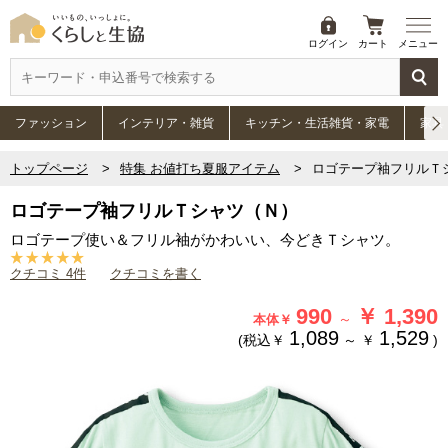
ログイン
カート
メニュー
ファッション
インテリア・雑貨
キッチン・生活雑貨・家電
家具
トップページ
特集 お値打ち夏服アイテム
ロゴテープ袖フリルＴ
ロゴテープ袖フリルＴシャツ（Ｎ）
ロゴテープ使い＆フリル袖がかわいい、今どきＴシャツ。
クチコミ 4件
クチコミを書く
990
￥
1,390
～
本体￥
1,089
1,529
(税込￥
～
￥
)