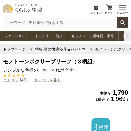
ログイン
カート
メニュー
ファッション
インテリア・雑貨
キッチン・生活雑貨・家電
家具
トップページ
特集 夏の快適寝具＆パジャマ
モノトーンボクサー
モノトーンボクサーブリーフ（３柄組）
シンプルな色柄の、おしゃれボクサー。
クチコミ 14件
クチコミを書く
1,790
本体￥
1,969
(税込￥
)