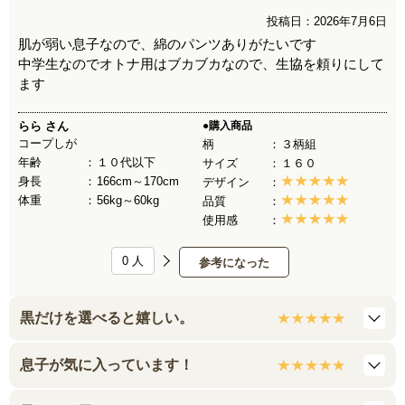
投稿日：2026年7月6日
肌が弱い息子なので、綿のパンツありがたいです
中学生なのでオトナ用はブカブカなので、生協を頼りにして
ます
らら
さん
●購入商品
コープしが
柄
３柄組
年齢
１０代以下
サイズ
１６０
身長
166cm～170cm
デザイン
体重
56kg～60kg
品質
使用感
0
人
参考になった
黒だけを選べると嬉しい。
息子が気に入っています！