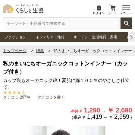
ログイン
カート
メニュー
ファッション
インテリア・雑貨
キッチン・生活雑貨・家電
家具
トップページ
特集
私のまいにちオーガニックコットンインナー
私のまいにちオーガニックコットンインナー（カッ
プ付き）
カップ裏もオーガニック綿！夏肌に綿１００％のやさしさ仕立
て。
クチコミ 207件
クチコミを書く
1,290
￥
2,690
～
本体￥
1,419
2,959
(税込￥
～
￥
)