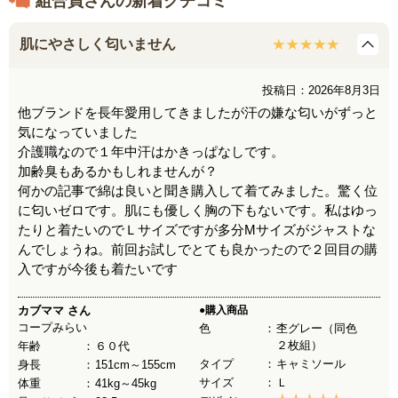
組合員さんの新着クチコミ
肌にやさしく匂いません
投稿日：2026年8月3日
他ブランドを長年愛用してきましたが汗の嫌な匂いがずっと
気になっていました
介護職なので１年中汗はかきっぱなしです。
加齢臭もあるかもしれませんが？
何かの記事で綿は良いと聞き購入して着てみました。驚く位
に匂いゼロです。肌にも優しく胸の下もないです。私はゆっ
たりと着たいのでＬサイズですが多分Мサイズがジャストな
んでしょうね。前回お試しでとても良かったので２回目の購
入ですが今後も着たいです
カブママ
さん
●購入商品
コープみらい
色
杢グレー（同色
２枚組）
年齢
６０代
タイプ
キャミソール
身長
151cm～155cm
サイズ
Ｌ
体重
41kg～45kg