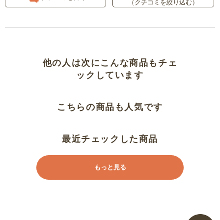
（クチコミを絞り込む）
着心地最高
チクチクしない これ大事
返品しました。
他の人は次にこんな商品もチェ
ックしています
肩紐の調節が出来る
こちらの商品も人気です
ネックラインが変わった
とてもよい
最近チェックした商品
肌触りは良いです
もっと見る
肌に優しい
アンダーのゴムが上がってしまう