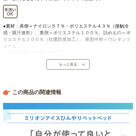
●素材：表側＝ナイロン５７％・ポリエステル４３％（接触冷
感・吸汗速乾）、裏側＝ポリエステル１００％、詰めもの＝ポ
リエステル１００％（抗菌防臭加工）、座面中材＝ウレタンフ
ォーム
●抗菌剤使用：無機系（酸化亜鉛）
●重量：Ｓ＝約２９０ｇ、Ｍ＝約３２０ｇ、Ｌ＝約４４０ｇ
もっと見る
●サイズ：Ｓ＝４２×３９×高５ｃｍ、Ｍ＝５３×４３×高５ｃ
ｍ、Ｌ＝６５×５５×高５ｃｍ
●裏側にすべり止め付き
●中国製
この商品の関連情報