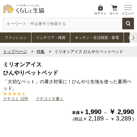
ログイン
カート
メニュー
ファッション
インテリア・雑貨
キッチン・生活雑貨・家電
家具
トップページ
特集
ミリオンアイス ひんやりペットベッド
ミリオンアイス
ひんやりペットベッド
「大切なペット」の暑さ対策に！ひんやり生地を使った夏用ベ
ッド。
クチコミ 12件
クチコミを書く
1,990
￥
2,990
～
本体￥
2,189
3,289
(税込￥
～
￥
)