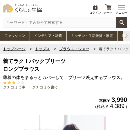
ログイン
カート
メニュー
ファッション
インテリア・雑貨
キッチン・生活雑貨・家電
家具
トップページ
トップス
ブラウス・シャツ
着てラク！バック
着てラク！バックプリーツ
ロングブラウス
薄着の体をまるっとカバーして、プリーツ映えするブラウス。
クチコミ 3件
クチコミを書く
3,990
本体￥
4,389
(税込￥
)