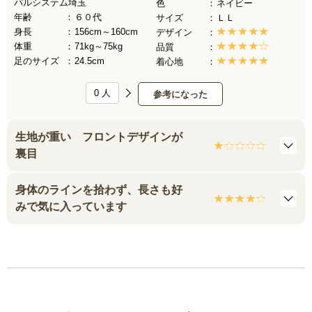
パルシステム埼玉
色
ネイビー
年齢
６０代
サイズ
ＬＬ
身長
156cm～160cm
デザイン
体重
71kg～75kg
品質
足のサイズ
24.5cm
着心地
0
人
参考になった
生地が重い フロントデザインが
裏目
身体のラインを拾わず、長さも好
みで気に入っています